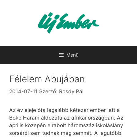
Kilépés
a
tartalomba
Menü
Félelem Abujában
2014-07-11
Szerző:
Rosdy Pál
Az év eleje óta legalább kétezer ember lett a
Boko Haram áldozata az afrikai országban. Az
április közepén elrabolt háromszáz iskoláslány
sorsáról sem tudnak még semmit. A legutóbbi