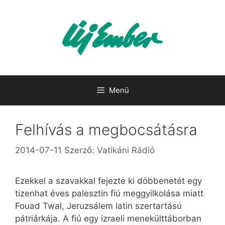
Kilépés
a
tartalomba
Menü
Felhívás a megbocsátásra
2014-07-11
Szerző:
Vatikáni Rádió
Ezekkel a szavakkal fejezte ki döbbenetét egy
tizenhat éves palesztin fiú meggyilkolása miatt
Fouad Twal, Jeruzsálem latin szertartású
pátriárkája. A fiú egy izraeli menekülttáborban