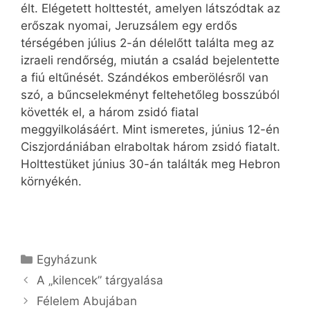
élt. Elégetett holttestét, amelyen látszódtak az
erőszak nyomai, Jeruzsálem egy erdős
térségében július 2-án délelőtt találta meg az
izraeli rendőrség, miután a család bejelentette
a fiú eltűnését. Szándékos emberölésről van
szó, a bűncselekményt feltehetőleg bosszúból
követték el, a három zsidó fiatal
meggyilkolásáért. Mint ismeretes, június 12-én
Ciszjordániában elraboltak három zsidó fiatalt.
Holttestüket június 30-án találták meg Hebron
környékén.
Kategória
Egyházunk
A „kilencek” tárgyalása
Félelem Abujában