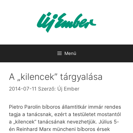
Kilépés
a
tartalomba
Menü
A „kilencek” tárgyalása
2014-07-11
Szerző:
Új Ember
Pietro Parolin bíboros államtitkár immár rendes
tagja a tanácsnak, ezért a testületet mostantól
a „kilencek” tanácsának nevezhetjük. Július 5-
én Reinhard Marx müncheni bíboros érsek