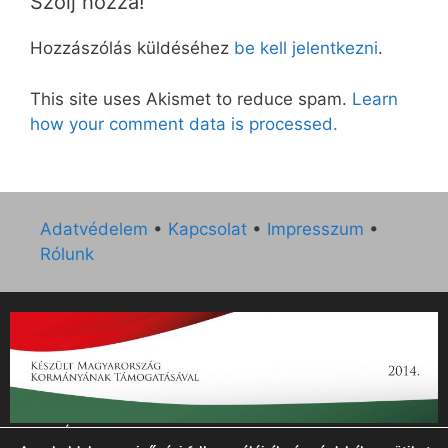
Szólj hozzá!
Hozzászólás küldéséhez
be kell jelentkezni
.
This site uses Akismet to reduce spam.
Learn
how your comment data is processed.
Adatvédelem
•
Kapcsolat
•
Impresszum
•
Rólunk
„Az Új Ember katolikus hetilap 2014. évi működésének