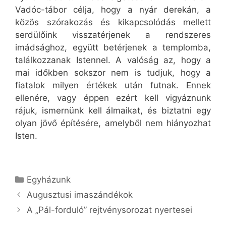
Vadóc-tábor célja, hogy a nyár derekán, a
közös szórakozás és kikapcsolódás mellett
serdülőink visszatérjenek a rendszeres
imádsághoz, együtt betérjenek a templomba,
találkozzanak Istennel. A valóság az, hogy a
mai időkben sokszor nem is tudjuk, hogy a
fiatalok milyen értékek után futnak. Ennek
ellenére, vagy éppen ezért kell vigyáznunk
rájuk, ismernünk kell álmaikat, és biztatni egy
olyan jövő építésére, amelyből nem hiányozhat
Isten.
Kategória
Egyházunk
Augusztusi imaszándékok
A „Pál-forduló” rejtvénysorozat nyertesei