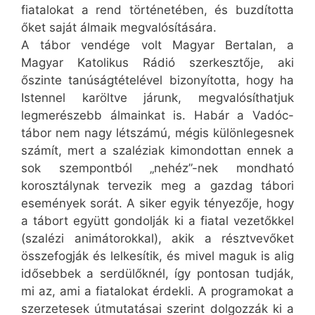
fiatalokat a rend történetében, és buzdította
őket saját álmaik megvalósítására.
A tábor vendége volt Magyar Bertalan, a
Magyar Katolikus Rádió szerkesztője, aki
őszinte tanúságtételével bizonyította, hogy ha
Istennel karöltve járunk, megvalósíthatjuk
legmerészebb álmainkat is. Habár a Vadóc-
tábor nem nagy létszámú, mégis különlegesnek
számít, mert a szaléziak kimondottan ennek a
sok szempontból „nehéz”-nek mondható
korosztálynak tervezik meg a gazdag tábori
események sorát. A siker egyik tényezője, hogy
a tábort együtt gondolják ki a fiatal vezetőkkel
(szalézi animátorokkal), akik a résztvevőket
összefogják és lelkesítik, és mivel maguk is alig
idősebbek a serdülőknél, így pontosan tudják,
mi az, ami a fiatalokat érdekli. A programokat a
szerzetesek útmutatásai szerint dolgozzák ki a