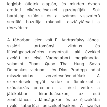
legjobb ötletek alapján, és minden évben
eredeti elképzelésekkel gazdagítják. Sok
barátság születik és a számos visszatérő
serdülő buzdítja rokonait, osztálytársait a
részvételre.
A táborban jelen volt P. Andrásfalvy János,
szalézi tartományi vikárius és
ifjúságpasztorációs megbízott, aki évekkel
ezelőtt az első Vadóctábort megálmodta,
valamint Pham Quoc Thai Hung Savio
Domonkos vietnami- és Dias Pradepp indiai
misszionárius szerzetesnövendékek. A
szerzetesek együtt voltak a fiatalokkal a
szórakozás perceiben is, részt vettek a
játékokban, kirándulásokon, az esti
zenéstáncos vidámságokon és az éjszakába
nyúló tábortűzi beszélgetéseken. A szalézi