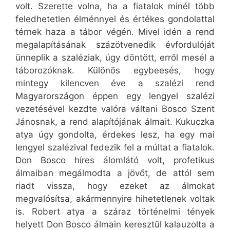
volt. Szerette volna, ha a fiatalok minél több
feledhetetlen élménnyel és értékes gondolattal
térnek haza a tábor végén. Mivel idén a rend
megalapításának százötvenedik évfordulóját
ünneplik a szaléziak, úgy döntött, erről mesél a
táborozóknak. Különös egybeesés, hogy
mintegy kilencven éve a szalézi rend
Magyarországon éppen egy lengyel szalézi
vezetésével kezdte valóra váltani Bosco Szent
Jánosnak, a rend alapítójának álmait. Kukuczka
atya úgy gondolta, érdekes lesz, ha egy mai
lengyel szalézival fedezik fel a múltat a fiatalok.
Don Bosco híres álomlátó volt, profetikus
álmaiban megálmodta a jövőt, de attól sem
riadt vissza, hogy ezeket az álmokat
megvalósítsa, akármennyire hihetetlenek voltak
is. Robert atya a száraz történelmi tények
helyett Don Bosco álmain keresztül kalauzolta a