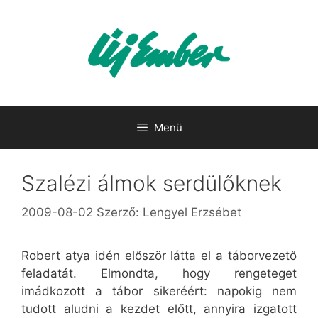
Kilépés
a
tartalomba
Menü
Szalézi álmok serdülőknek
2009-08-02
Szerző:
Lengyel Erzsébet
Robert atya idén először látta el a táborvezető
feladatát. Elmondta, hogy rengeteget
imádkozott a tábor sikeréért: napokig nem
tudott aludni a kezdet előtt, annyira izgatott