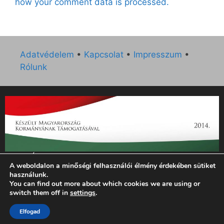
how your comment data is processed.
Adatvédelem
•
Kapcsolat
•
Impresszum
•
Rólunk
„Az Új Ember katolikus hetilap 2014. évi működésének
A weboldalon a minőségi felhasználói élmény érdekében sütiket
támogatását az EGYH-KCP-14-P-0121 sz. támogatási
használunk.
szerződés keretében 3 000 000 Ft összegben támogatta az
You can find out more about which cookies we are using or
Emberi Erőforrások Minisztériuma.”
switch them off in
settings
.
© 2026 Magyar Kurír - Új Ember
• Készült
GeneratePress
Elfogad