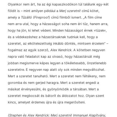
Olyankor nem árt, ha az égi kapaszkodókon túl találunk egy-két
földit is – mint amilyen például a
Merj szeretni!
című kötet,
amely a
Tűzálló (Fireproof)
című filmből ismert. „A film címe
nem arra utal, hogy a házasságot soha nem éri tűz, hanem arra,
hogy ha jön, ki lehet védeni. Minden házasságot érnek »tüzek«,
és a védekezéshez a házastársaknak tudniuk kell, hogy a
szeretet, az elkötelezettség inkább döntés, mintsem érzelem” –
fogalmaz az egyik szerző,
Alex Kendrick
. A kötetben negyven
napra való feladatot kap az olvasó, hogy házastársát még
jobban megismerve képes legyen a tökéletesebb, önzetlenebb
szeretetre. E negyven nap alatt oly sok minden megváltozhat.
Mert a szeretet tanulható. Mert a szeretet nem féltékeny, nem
goromba és nem gerjed haragra. Mert a szeretet engedi a
másikat érvényesülni, és gyönyörködik a társában. Mert a
szeretet megbocsát és bátorít és áldozatot hoz. Olyan szent
kincs, amelyet érdemes újra és újra megerősíteni.
(Stephen és Alex Kendrick: Merj szeretni! Immanuel Alapítvány,