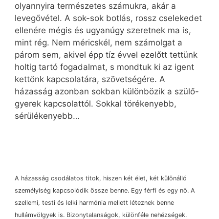
olyannyira természetes számukra, akár a
levegővétel. A sok-sok botlás, rossz cselekedet
ellenére mégis és ugyanúgy szeretnek ma is,
mint rég. Nem méricskél, nem számolgat a
párom sem, akivel épp tíz évvel ezelőtt tettünk
holtig tartó fogadalmat, s mondtuk ki az igent
kettőnk kapcsolatára, szövetségére. A
házasság azonban sokban különbözik a szülő-
gyerek kapcsolattól. Sokkal törékenyebb,
sérülékenyebb…
A házasság csodálatos titok, hiszen két élet, két különálló
személyiség kapcsolódik össze benne. Egy férfi és egy nő. A
szellemi, testi és lelki harmónia mellett léteznek benne
hullámvölgyek is. Bizonytalanságok, különféle nehézségek.