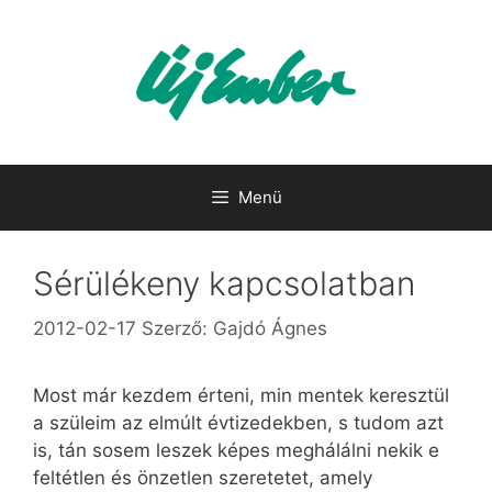
Kilépés
a
tartalomba
Menü
Sérülékeny kapcsolatban
2012-02-17
Szerző:
Gajdó Ágnes
Most már kezdem érteni, min mentek keresztül
a szüleim az elmúlt évtizedekben, s tudom azt
is, tán sosem leszek képes meghálálni nekik e
feltétlen és önzetlen szeretetet, amely