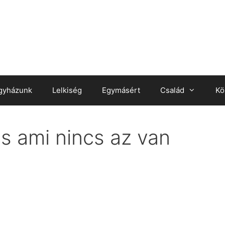
gyházunk
Lelkiség
Egymásért
Család
Kö
s ami nincs az van