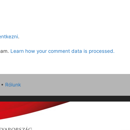
lentkezni
.
spam.
Learn how your comment data is processed.
•
Rólunk