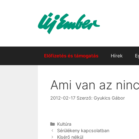
Kilépés
a
tartalomba
Előfizetés és támogatás
Hírek
E
Ami van az ninc
2012-02-17
Szerző:
Gyukics Gábor
Kategória
Kultúra
Sérülékeny kapcsolatban
Kísérő nélkül