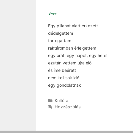
Vers
Egy pillanat alatt érkezett
dédelgettem
tartogattam
raktáromban érlelgettem
egy órát, egy napot, egy hetet
ezután vettem újra elő
és íme beérett
nem kell sok idő
egy gondolatnak
Kategória
Kultúra
Hozzászólás