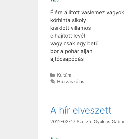
Élére állított vaslemez vagyok
körhinta sikoly
kisiklott villamos
elhajított levél
vagy csak egy betű
bor a pohár alján
ajtócsapódás
Kategória
Kultúra
Hozzászólás
A hír elveszett
2012-02-17
Szerző:
Gyukics Gábor
Vers