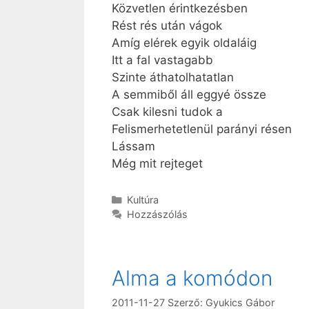
Közvetlen érintkezésben
Rést rés után vágok
Amíg elérek egyik oldaláig
Itt a fal vastagabb
Szinte áthatolhatatlan
A semmiből áll eggyé össze
Csak kilesni tudok a
Felismerhetetlenül parányi résen
Lássam
Még mit rejteget
Kategória
Kultúra
Hozzászólás
Alma a komódon
2011-11-27
Szerző:
Gyukics Gábor