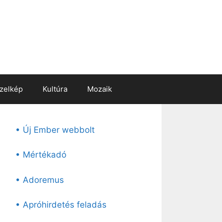
zelkép
Kultúra
Mozaik
• Új Ember webbolt
• Mértékadó
• Adoremus
• Apróhirdetés feladás