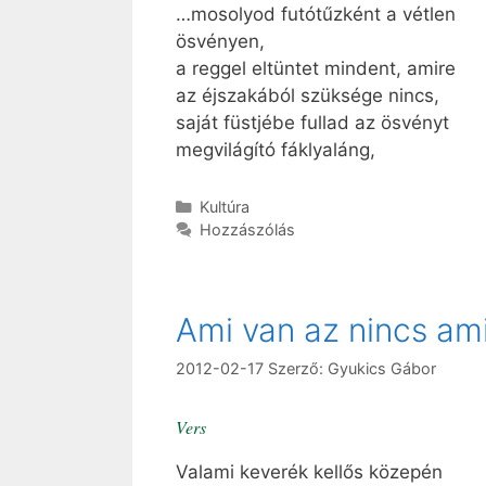
…mosolyod futótűzként a vétlen
ösvényen,
a reggel eltüntet mindent, amire
az éjszakából szüksége nincs,
saját füstjébe fullad az ösvényt
megvilágító fáklyaláng,
Kategória
Kultúra
Hozzászólás
Ami van az nincs ami
2012-02-17
Szerző:
Gyukics Gábor
Vers
Valami keverék kellős közepén