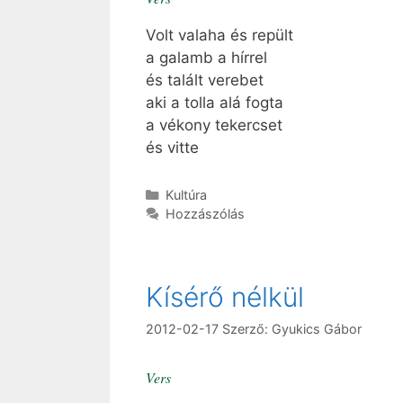
Volt valaha és repült
a galamb a hírrel
és talált verebet
aki a tolla alá fogta
a vékony tekercset
és vitte
Kategória
Kultúra
Hozzászólás
Kísérő nélkül
2012-02-17
Szerző:
Gyukics Gábor
Vers