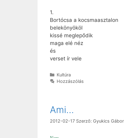
1.
Bortócsa a kocsmaasztalon
belekönyököl
kissé meglepődik
maga elé néz
és
verset ír vele
Kategória
Kultúra
Hozzászólás
Ami…
2012-02-17
Szerző:
Gyukics Gábor
Vers