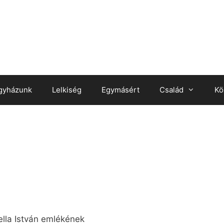
gyházunk
Lelkiség
Egymásért
Család
Kö
ella István emlékének