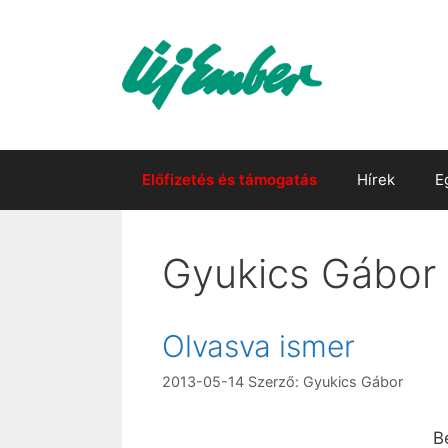
Kilépés
a
tartalomba
Előfizetés és támogatás
Hírek
E
Gyukics Gábor
Olvasva ismer
2013-05-14
Szerző:
Gyukics Gábor
B