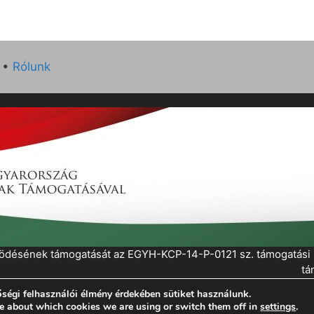
•
Rólunk
működésének támogatását az EGYH-KCP-14-P-0121 sz. támogatás
tá
ségi felhasználói élmény érdekében sütiket használunk.
eratePress
e about which cookies we are using or switch them off in
settings
.