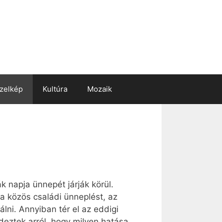
zelkép
Kultúra
Mozaik
 napja ünnepét járják körül.
 a közös családi ünneplést, az
lni. Annyiban tér el az eddigi
deztek arról, hogy milyen hatása