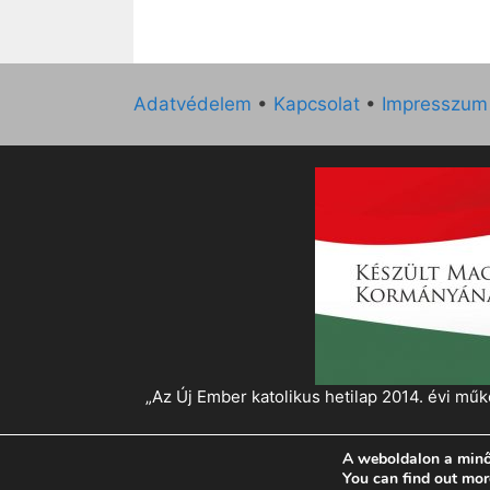
Adatvédelem
•
Kapcsolat
•
Impresszum
„Az Új Ember katolikus hetilap 2014. évi 
A weboldalon a minő
© 2026 Magyar Kurír - Új Ember
• Készült
Gen
You can find out mor