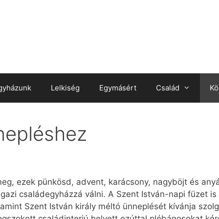
gyházunk
Lelkiség
Egymásért
Család
Kö
nepléshez
eg, ezek pünkösd, advent, karácsony, nagyböjt és anyák
igazi családegyházzá válni. A Szent István-napi füzet is
amint Szent István király méltó ünneplését kívánja szolgá
gszokott családinterjú helyett ezúttal plébánosokat kér