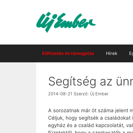
Kilépés
a
tartalomba
Előfizetés és támogatás
Hírek
E
Segítség az ün
2014-08-21
Szerző:
Új Ember
A sorozatnak már öt száma jelent m
Céljuk, hogy segítsék a családokat 
egyház és a család kapcsolatát, val
füzetektől, hogy a szerkesztők a me