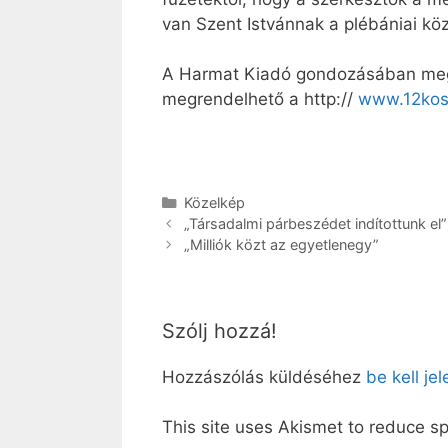
van Szent Istvánnak a plébániai kö
A Harmat Kiadó gondozásában megj
megrendelhető a http://
www.12kos
Kategória
Közelkép
„Társadalmi párbeszédet indítottunk el”
„Milliók közt az egyetlenegy”
Szólj hozzá!
Hozzászólás küldéséhez
be kell je
This site uses Akismet to reduce 