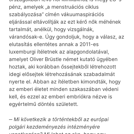
pénz, amelyek „a menstruációs ciklus
szabályozása” címén vákuumaspirációs
eljárással eltávolítják az ezt kérő nők méhének
tartalmát, anélkül, hogy vizsgálnák,
várandósak-e. Úgy gondoljuk, hogy a válasz, az
elutasítás ellentétes annak a 2011-es
luxemburgi ítéletnek az alapgondolatával,
amelyet Oliver Brüstle német kutató ügyében
hoztak, aki korábban őssejtekből létrehozott
idegi elősejtek létrehozásának szabadalmát
nyerte el. Abban az ítéletben kimondták, hogy
az emberi életet minden szakaszában védeni
kell, és ezzel az emberi embriókra nézve is
egyértelmű döntés született.
‒
Mi következik a történtekből az európai
polgári kezdeményezés intézményére