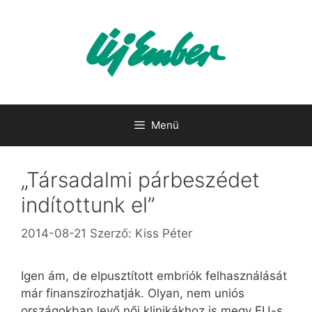
Kilépés
a
tartalomba
Menü
„Társadalmi párbeszédet
indítottunk el”
2014-08-21
Szerző:
Kiss Péter
Igen ám, de elpusztított embriók felhasználását
már finanszírozhatják. Olyan, nem uniós
országokban levő női klinikákhoz is megy EU-s