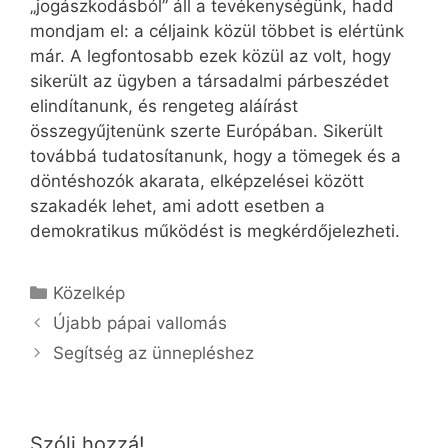
„jogászkodásból” áll a tevékenységünk, hadd
mondjam el: a céljaink közül többet is elértünk
már. A legfontosabb ezek közül az volt, hogy
sikerült az ügyben a társadalmi párbeszédet
elindítanunk, és rengeteg aláírást
összegyűjtenünk szerte Európában. Sikerült
továbbá tudatosítanunk, hogy a tömegek és a
döntéshozók akarata, elképzelései között
szakadék lehet, ami adott esetben a
demokratikus működést is megkérdőjelezheti.
Kategória
Közelkép
Újabb pápai vallomás
Segítség az ünnepléshez
Szólj hozzá!