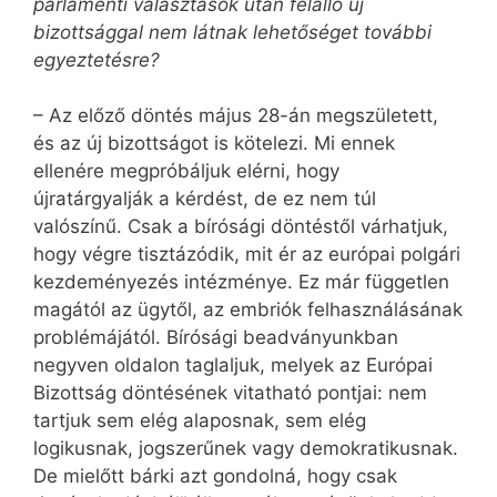
parlamenti választások után felálló új
bizottsággal nem látnak lehetőséget további
egyeztetésre?
– Az előző döntés május 28-án megszületett,
és az új bizottságot is kötelezi. Mi ennek
ellenére megpróbáljuk elérni, hogy
újratárgyalják a kérdést, de ez nem túl
valószínű. Csak a bírósági döntéstől várhatjuk,
hogy végre tisztázódik, mit ér az európai polgári
kezdeményezés intézménye. Ez már független
magától az ügytől, az embriók felhasználásának
problémájától. Bírósági beadványunkban
negyven oldalon taglaljuk, melyek az Európai
Bizottság döntésének vitatható pontjai: nem
tartjuk sem elég alaposnak, sem elég
logikusnak, jogszerűnek vagy demokratikusnak.
De mielőtt bárki azt gondolná, hogy csak