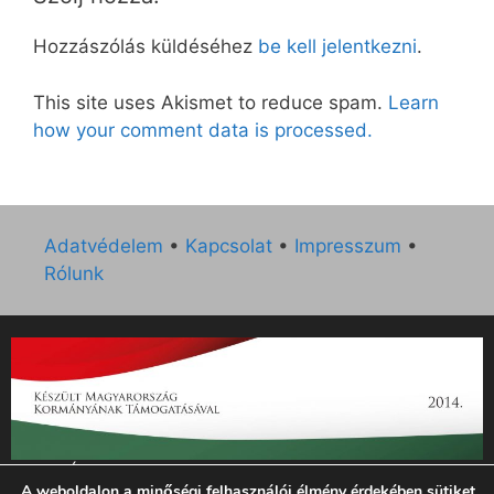
Hozzászólás küldéséhez
be kell jelentkezni
.
This site uses Akismet to reduce spam.
Learn
how your comment data is processed.
Adatvédelem
•
Kapcsolat
•
Impresszum
•
Rólunk
„Az Új Ember katolikus hetilap 2014. évi működésének
A weboldalon a minőségi felhasználói élmény érdekében sütiket