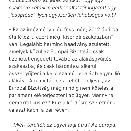
vonatkozóan? Mi lehet az oka, hogy egy
csaknem kétmillió ember által támogatott ügy
„lesöprése” ilyen egyszerűen lehetséges volt?
– Ez az intézmény elég friss még; 2012 áprilisa
óta létezik, ezért még „kísérleti szakaszban”
van. Legalább harminc beadvány született,
amelyek közül az Európai Bizottság csak
tizenötöt engedett tovább az aláírásgyűjtési
szakaszba, és csak háromhoz sikerül
összegyűjteni a kellő számú, legalább egymillió
aláírást. Ám miután ez a feltétel teljesül, az
Európai Bizottság még mindig nem köteles a
parlament elé terjeszteni az ügyet. Mennyire
demokratikus ez? Erre a kérdésre szeretnénk
választ kapni a per révén.
‒
Miért terelték az ügyet jogi útra? Az európai