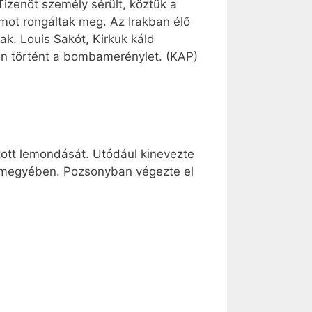
izenöt személy sérült, köztük a
mot rongáltak meg. Az Irakban élő
k. Louis Sakót, Kirkuk káld
án történt a bombamerénylet. (KAP)
tott lemondását. Utódául kinevezte
zmegyében. Pozsonyban végezte el