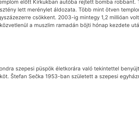
templom előtt Kirkukban autóba rejtett bomba robbant. T
sztény lett merénylet áldozata. Több mint ötven templo
zázezerre csökkent. 2003-ig mintegy 1,2 millióan volta
 közvetlenül a muszlim ramadán böjti hónap kezdete ut
ondra szepesi püspök életkorára való tekintettel benyúj
köt. Štefan Sečka 1953-ban született a szepesi egyhá