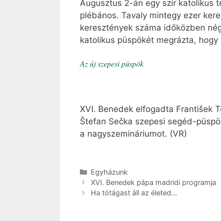
Augusztus 2-án egy szír katolikus 
plébános. Tavaly mintegy ezer kere
keresztények száma időközben négys
katolikus püspökét megrázta, hogy
Az új szepesi püspök
XVI. Benedek elfogadta František T
Štefan Sečka szepesi segéd-püspö
a nagyszemináriumot. (VR)
Kategória
Egyházunk
XVI. Benedek pápa madridi programja
Ha tótágast áll az életed…