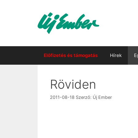
Kilépés
a
tartalomba
Előfizetés és támogatás
Hírek
E
Röviden
2011-08-18
Szerző:
Új Ember