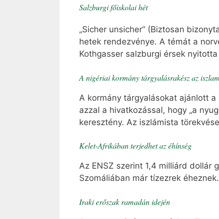
Salzburgi főiskolai hét
„Sicher unsicher” (Biztosan bizonyta
hetek rendezvénye. A témát a norvé
Kothgasser salzburgi érsek nyitott
A nigériai kormány tárgyalásrakész az iszlam
A kormány tárgyalásokat ajánlott a
azzal a hivatkozással, hogy „a nyug
keresztény. Az iszlámista törekvés
Kelet-Afrikában terjedhet az éhínség
Az ENSZ szerint 1,4 milliárd dollár 
Szomáliában már tízezrek éheznek. 
Iraki erőszak ramadán idején