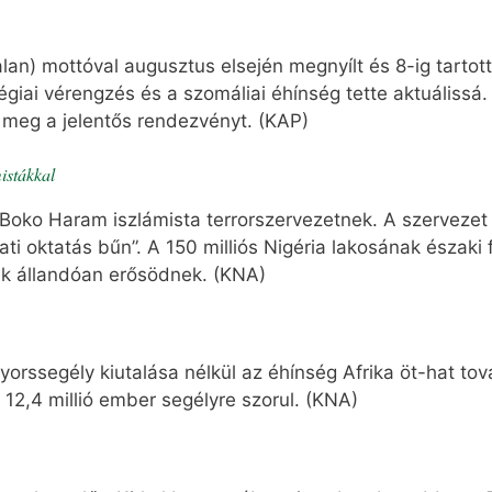
lan) mottóval augusztus elsején megnyílt és 8-ig tartott
giai vérengzés és a szomáliai éhínség tette aktuálissá.
a meg a jelentős rendezvényt. (KAP)
istákkal
 Boko Haram iszlámista terrorszervezetnek. A szervezet 
ati oktatás bűn”. A 150 milliós Nigéria lakosának északi
ek állandóan erősödnek. (KNA)
gyorssegély kiutalása nélkül az éhínség Afrika öt-hat tová
12,4 millió ember segélyre szorul. (KNA)