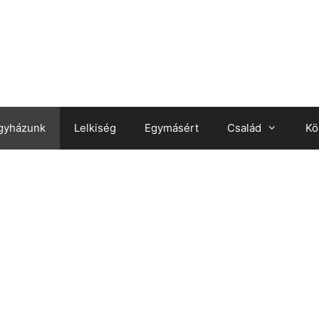
gyházunk
Lelkiség
Egymásért
Család
Kö