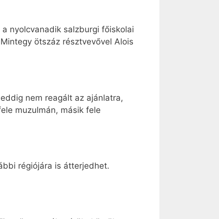
 a nyolcvanadik salzburgi főiskolai
 Mintegy ötszáz résztvevővel Alois
eddig nem reagált az ajánlatra,
 fele muzulmán, másik fele
bbi régiójára is átterjedhet.