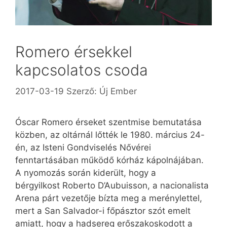
Romero érsekkel
kapcsolatos csoda
2017-03-19
Szerző:
Új Ember
Óscar Romero érseket szentmise bemutatása
közben, az oltárnál lőtték le 1980. március 24-
én, az Isteni Gondviselés Nővérei
fenntartásában működő kórház kápolnájában.
A nyomozás során kiderült, hogy a
bérgyilkost Roberto D’Aubuisson, a nacionalista
Are­na párt vezetője bízta meg a merénylettel,
mert a San Salvador-i főpásztor szót emelt
amiatt, hogy a hadsereg erőszakoskodott a