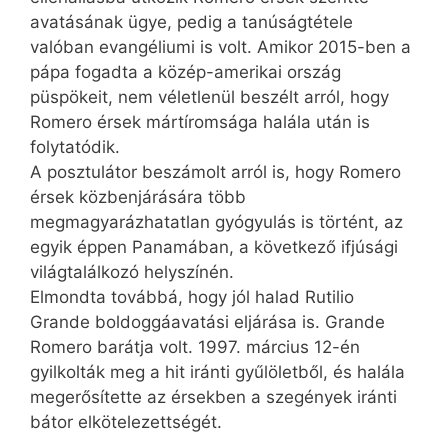
avatásának ügye, pedig a tanúságtétele
valóban evangéliumi is volt. Amikor 2015-ben a
pápa fogadta a közép-amerikai ország
püspökeit, nem véletlenül beszélt arról, hogy
Romero érsek mártíromsága halála után is
folytatódik.
A posztulátor beszámolt arról is, hogy Romero
érsek közbenjárására több
megmagyarázhatatlan gyógyulás is történt, az
egyik éppen Panamában, a következő ifjúsági
világtalálkozó helyszínén.
Elmondta továbbá, hogy jól halad Rutilio
Grande boldoggáavatási eljárása is. Grande
Romero barátja volt. 1997. március 12-én
gyilkolták meg a hit iránti gyűlöletből, és halála
megerősítette az érsekben a szegények iránti
bátor elkötelezettségét.