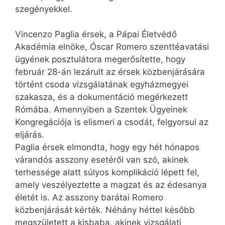
szegényekkel.
Vincenzo Paglia érsek, a Pápai Életvédő
Akadémia elnöke, Óscar Ro­mero szenttéavatási
ügyének posz­tulátora megerősítette, hogy
február 28-án lezárult az érsek közbenjárására
történt csoda vizsgálatának egyházmegyei
szakasza, és a dokumentáció megérkezett
Rómába. Amennyiben a Szentek Ügyeinek
Kongregációja is elismeri a csodát, felgyorsul az
eljárás.
Paglia érsek elmondta, hogy egy hét hónapos
várandós asszony esetéről van szó, akinek
terhessége alatt súlyos komplikáció lépett fel,
amely veszélyeztette a magzat és az édesanya
életét is. Az asszony barátai Romero
közbenjárását kérték. Néhány héttel később
megszületett a kisbaba, akinek vizsgálati