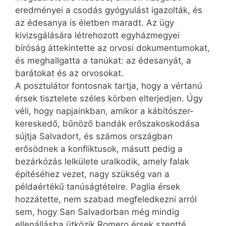
eredményei a csodás gyógyulást igazolták, és
az édesanya is életben maradt. Az ügy
kivizsgálására létrehozott egyházmegyei
bíróság áttekintette az orvosi dokumentumokat,
és meghallgatta a tanúkat: az édesanyát, a
barátokat és az orvosokat.
A posztulátor fontosnak tartja, hogy a vértanú
érsek tisztelete széles körben elterjedjen. Úgy
véli, hogy napjainkban, amikor a kábítószer-
kereskedő, bűnöző bandák erőszakoskodása
sújtja Salvadort, és számos országban
erősödnek a konfliktusok, másutt pedig a
bezárkózás lelkülete uralkodik, amely falak
építéséhez vezet, nagy szükség van a
példaértékű tanúságtételre. Paglia érsek
hozzátette, nem szabad megfeledkezni arról
sem, hogy San Salvadorban még mindig
ellenállásba ütközik Romero érsek szentté