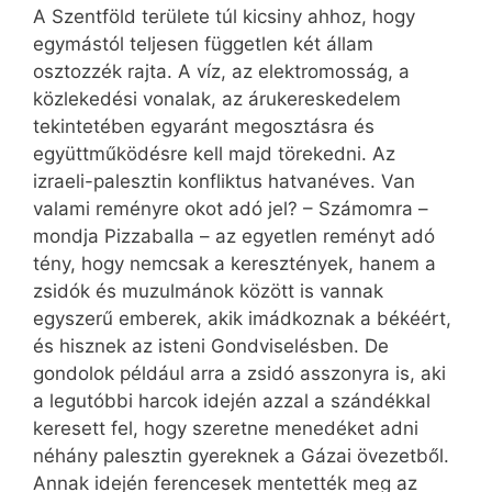
A Szentföld területe túl kicsiny ahhoz, hogy
egymástól teljesen független két állam
osztozzék rajta. A víz, az elektromosság, a
közlekedési vonalak, az árukereskedelem
tekintetében egyaránt megosztásra és
együttműködésre kell majd törekedni. Az
izraeli-palesztin konfliktus hatvanéves. Van
valami reményre okot adó jel? – Számomra –
mondja Pizzaballa – az egyetlen reményt adó
tény, hogy nemcsak a keresztények, hanem a
zsidók és muzulmánok között is vannak
egyszerű emberek, akik imádkoznak a békéért,
és hisznek az isteni Gondviselésben. De
gondolok például arra a zsidó asszonyra is, aki
a legutóbbi harcok idején azzal a szándékkal
keresett fel, hogy szeretne menedéket adni
néhány palesztin gyereknek a Gázai övezetből.
Annak idején ferencesek mentették meg az