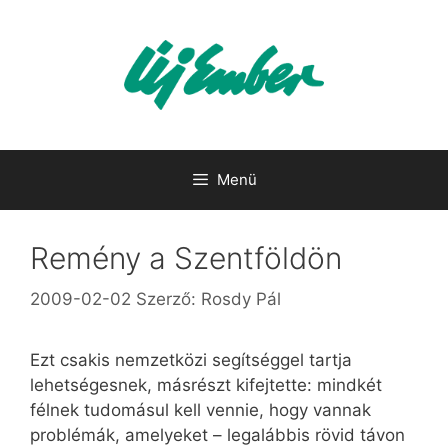
Kilépés
a
tartalomba
Menü
Remény a Szentföldön
2009-02-02
Szerző:
Rosdy Pál
Ezt csakis nemzetközi segítséggel tartja
lehetségesnek, másrészt kifejtette: mindkét
félnek tudomásul kell vennie, hogy vannak
problémák, amelyeket – legalábbis rövid távon