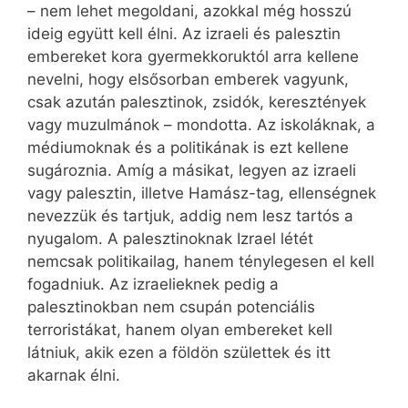
– nem lehet megoldani, azokkal még hosszú
ideig együtt kell élni. Az izraeli és palesztin
embereket kora gyermekkoruktól arra kellene
nevelni, hogy elsősorban emberek vagyunk,
csak azután palesztinok, zsidók, keresztények
vagy muzulmánok – mondotta. Az iskoláknak, a
médiumoknak és a politikának is ezt kellene
sugároznia. Amíg a másikat, legyen az izraeli
vagy palesztin, illetve Hamász-tag, ellenségnek
nevezzük és tartjuk, addig nem lesz tartós a
nyugalom. A palesztinoknak Izrael létét
nemcsak politikailag, hanem ténylegesen el kell
fogadniuk. Az izraelieknek pedig a
palesztinokban nem csupán potenciális
terroristákat, hanem olyan embereket kell
látniuk, akik ezen a földön születtek és itt
akarnak élni.