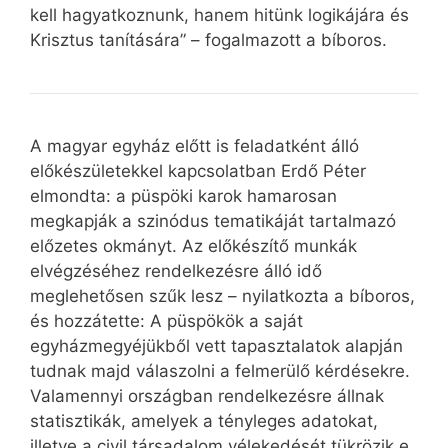
kell hagyatkoznunk, hanem hitünk logikájára és
Krisztus tanítására” – fogalmazott a bíboros.
A magyar egyház előtt is feladatként álló
előkészületekkel kapcsolatban Erdő Péter
elmondta: a püspöki karok hamarosan
megkapják a szinódus tematikáját tartalmazó
előzetes okmányt. Az előkészítő munkák
elvégzéséhez rendelkezésre álló idő
meglehetősen szűk lesz – nyilatkozta a bíboros,
és hozzátette: A püspökök a saját
egyházmegyéjükből vett tapasztalatok alapján
tudnak majd válaszolni a felmerülő kérdésekre.
Valamennyi országban rendelkezésre állnak
statisztikák, amelyek a tényleges adatokat,
illetve a civil társadalom vélekedését tükrözik e