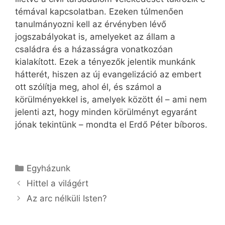
témával kapcsolatban. Ezeken túlmenően
tanulmányozni kell az érvényben lévő
jogszabályokat is, amelyeket az állam a
családra és a házasságra vonatkozóan
kialakított. Ezek a tényezők jelentik munkánk
hátterét, hiszen az új evangelizáció az embert
ott szólítja meg, ahol él, és számol a
körülményekkel is, amelyek között él – ami nem
jelenti azt, hogy minden körülményt egyaránt
jónak tekintünk – mondta el Erdő Péter bíboros.
Kategória
Egyházunk
Hittel a világért
Az arc nélküli Isten?