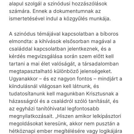
alapul szolgál a szinódusi hozzászólások
számára. Ennek a dokumentumnak az
ismertetésével indul a közgyűlés munkája.
A szinódus témájával kapcsolatban a bíboros
elmondta: a kihívások elsősorban magával a
családdal kapcsolatban jelentkeznek, és a
kérdés megvizsgálása során szem előtt kell
tartani a mai élet valóságát, a társadalomban
megtapasztalható különböző jelenségeket.
Ugyanakkor – és ez nagyon fontos – mindjárt a
kiindulásnál világosan kell látnunk, és
tudatosítanunk kell magunkban Krisztusnak a
házasságról és a családról szóló tanítását, és
az egyházi tanítóhivatal legfontosabb
megnyilatkozásait. „Hiszen amikor lelkipásztori
megoldásokat keresünk, akkor nem pusztán a
hétköznapi ember megítélésére vagy logikájára