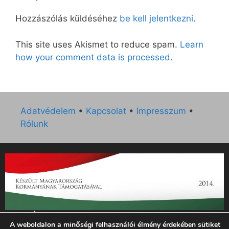
Hozzászólás küldéséhez
be kell jelentkezni
.
This site uses Akismet to reduce spam.
Learn
how your comment data is processed.
Adatvédelem
•
Kapcsolat
•
Impresszum
•
Rólunk
„Az Új Ember katolikus hetilap 2014. évi működésének
A weboldalon a minőségi felhasználói élmény érdekében sütiket
támogatását az EGYH-KCP-14-P-0121 sz. támogatási