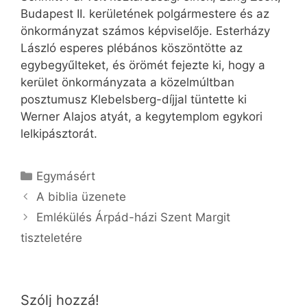
Budapest II. kerületének polgármestere és az
önkormányzat számos képviselője. Esterházy
László esperes plébános köszöntötte az
egybegyűlteket, és örömét fejezte ki, hogy a
kerület önkormányzata a közelmúltban
posztumusz Klebelsberg-díjjal tüntette ki
Werner Alajos atyát, a kegytemplom egykori
lelkipásztorát.
Kategória
Egymásért
A biblia üzenete
Emlékülés Árpád-házi Szent Margit
tiszteletére
Szólj hozzá!