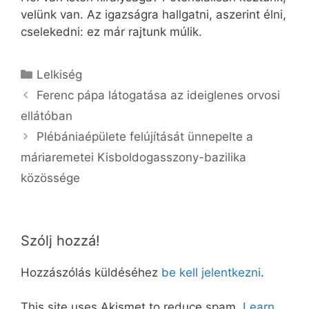
velünk van. Az igazságra hallgatni, aszerint élni,
cselekedni: ez már rajtunk múlik.
Kategória
Lelkiség
Ferenc pápa látogatása az ideiglenes orvosi
ellátóban
Plébániaépülete felújítását ünnepelte a
máriaremetei Kisboldogasszony-bazilika
közössége
Szólj hozzá!
Hozzászólás küldéséhez
be kell jelentkezni
.
This site uses Akismet to reduce spam.
Learn