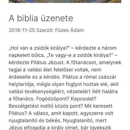
A biblia üzenete
2018-11-25
Szerző:
Füzes Ádám
„Hol van a zsidók királya?” – kérdezte a három
napkeleti bölcs. „Te vagy-e a zsidók királya?” –
kérdezte Pilátus Jézust. A főtanácsot, amelynek
tagjai a vallási élet felelősei voltak, nem
érdekelte ez a kérdés. Pilátus a római császár
helytartója, mégis olyan foglyot hoztak elé, akit
vallási tevékenységéért, nézeteiért ítélt halálra
a főtanács. Fogódzópont? Kapcsolat?
Beszélgetést indító közös pont? Mit keresett
Pilátus? A válasz, amit kapott, egyszerre volt
nyugtalanító és békés. Nyugtalanító, mert
Jézus elfogadja a király címet, bár igyekszik