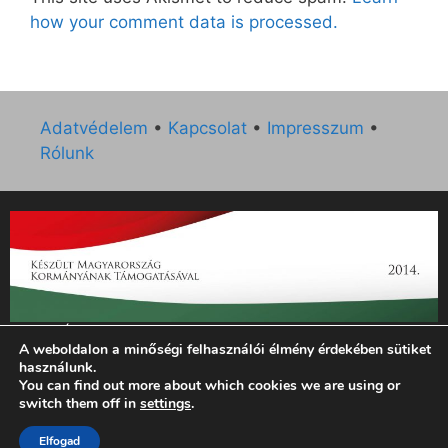
how your comment data is processed.
Adatvédelem
•
Kapcsolat
•
Impresszum
•
Rólunk
„Az Új Ember katolikus hetilap 2014. évi működésének
A weboldalon a minőségi felhasználói élmény érdekében sütiket
támogatását az EGYH-KCP-14-P-0121 sz. támogatási
használunk.
szerződés keretében 3 000 000 Ft összegben támogatta az
You can find out more about which cookies we are using or
Emberi Erőforrások Minisztériuma.”
switch them off in
settings
.
Elfogad
© 2026 Magyar Kurír - Új Ember
• Készült
GeneratePress