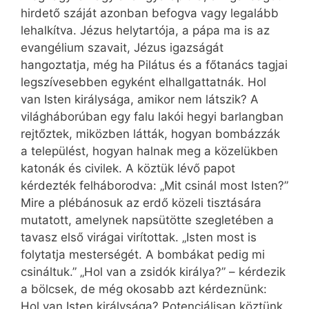
hirdető száját azonban befogva vagy legalább
lehalkítva. Jézus helytartója, a pápa ma is az
evangélium szavait, Jézus igazságát
hangoztatja, még ha Pilátus és a főtanács tagjai
legszívesebben egyként elhallgattatnák. Hol
van Isten királysága, amikor nem látszik? A
világháborúban egy falu lakói hegyi barlangban
rejtőztek, miközben látták, hogyan bombázzák
a települést, hogyan halnak meg a közelükben
katonák és civilek. A köztük lévő papot
kérdezték felháborodva: „Mit csinál most Isten?”
Mire a plébánosuk az erdő közeli tisztására
mutatott, amelynek napsütötte szegletében a
tavasz első virágai virítottak. „Isten most is
folytatja mesterségét. A bombákat pedig mi
csináltuk.” „Hol van a zsidók királya?” – kérdezik
a bölcsek, de még okosabb azt kérdeznünk:
Hol van Isten királysága? Potenciálisan köztünk,