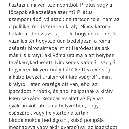
tisztázni, milyen szempontból. Pilátus vagy a
főpapok elképzelése szerint? Pilátus
szempontjából válaszol: ne tartson tőle, nem az
ő politikai rendszerében király. Nincs katonai
hatalma, de ez azt is jelenti, hogy nem lehet őt
vazallusként egyszerűen bedolgozni a római
császár birodalmába, mint Heródest és sok
más kis királyt, aki Róma uralma alatt helyben
tevékenykedhetett. Nincsenek katonái, szolgái,
fegyverei. Milyen király hát? Az Újszövetség
inkább beszél uralomról („királyságról”), mint
királyról. Isten országa ott van, ahol az
igazságot hirdetik, és ahol hallgatnak a király,
Isten szavára. Kétezer év alatt az Egyház
gyakran volt abban a helyzetben, hogy
császárok vagy helytartók akarták
birodalmukba bedolgozni, külső pompáját
meghagyva vagy akár gyarapítva, az igazságot