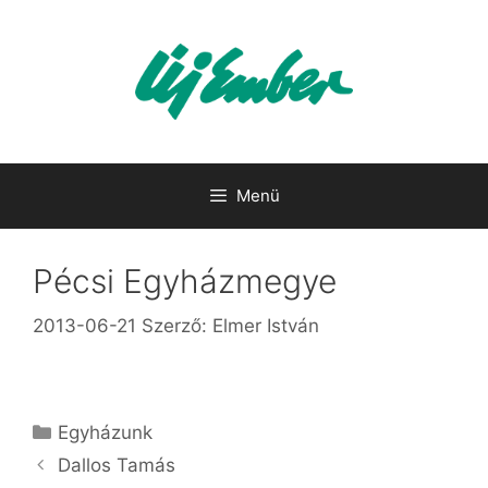
Kilépés
a
tartalomba
Menü
Pécsi Egyházmegye
2013-06-21
Szerző:
Elmer István
Kategória
Egyházunk
Dallos Tamás