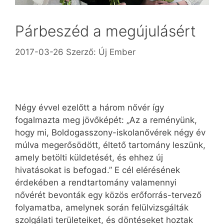
Párbeszéd a megújulásért
2017-03-26
Szerző:
Új Ember
Négy évvel ezelőtt a három nővér így
fogalmazta meg jövőképét: „Az a reményünk,
hogy mi, Boldogasszony-iskolanővérek négy év
múlva megerősödött, éltető tartomány leszünk,
amely betölti küldetését, és ehhez új
hivatásokat is befogad.” E cél elérésének
érdekében a rendtartomány valamennyi
nővérét bevonták egy közös erőforrás-tervező
folyamatba, amelynek során felülvizsgálták
szolgálati területeiket, és döntéseket hoztak