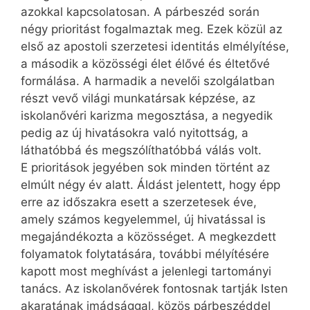
azokkal kapcsolatosan. A párbeszéd során
négy prioritást fogalmaztak meg. Ezek közül az
első az apostoli szerzetesi identitás elmélyítése,
a második a közösségi élet élővé és éltetővé
formálása. A harmadik a nevelői szolgálatban
részt vevő világi munkatársak képzése, az
iskolanővéri karizma megosztása, a negyedik
pedig az új hivatásokra való nyitottság, a
láthatóbbá és megszólíthatóbbá válás volt.
E prioritások jegyében sok minden történt az
elmúlt négy év alatt. Áldást jelentett, hogy épp
erre az időszakra esett a szerzetesek éve,
amely számos kegyelemmel, új hivatással is
megajándékozta a közösséget. A megkezdett
folyamatok folytatására, további mélyítésére
kapott most meghívást a jelenlegi tartományi
tanács. Az iskolanővérek fontosnak tartják Isten
akaratának imádsággal, közös párbeszéddel