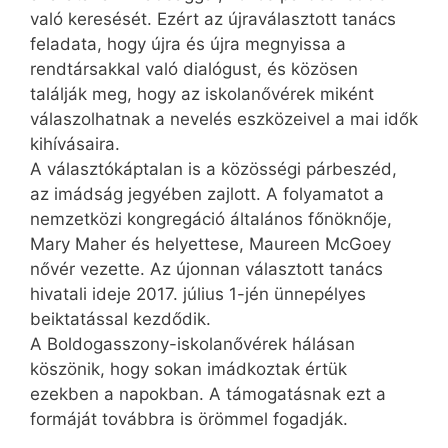
való keresését. Ezért az újraválasztott tanács
feladata, hogy újra és újra megnyissa a
rendtársakkal való dialógust, és közösen
találják meg, hogy az iskolanővérek miként
válaszolhatnak a nevelés eszközeivel a mai idők
kihívásaira.
A választókáptalan is a közösségi párbeszéd,
az imádság jegyében zajlott. A folyamatot a
nemzetközi kongregáció általános főnöknője,
Mary Maher és helyettese, Maureen McGoey
nővér vezette. Az újonnan választott tanács
hivatali ideje 2017. július 1-jén ünnepélyes
beiktatással kezdődik.
A Boldogasszony-iskolanővérek hálásan
köszönik, hogy sokan imádkoztak értük
ezekben a napokban. A támogatásnak ezt a
formáját továbbra is örömmel fogadják.