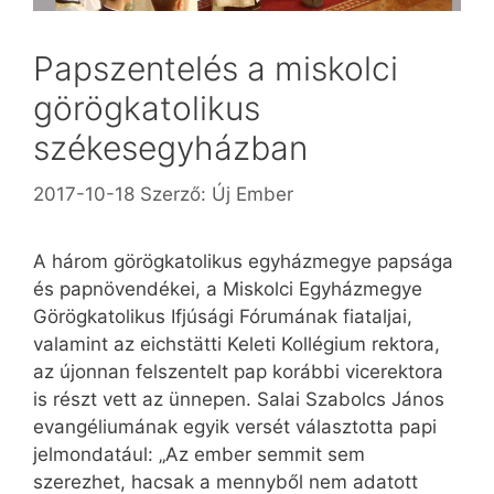
Papszentelés a miskolci
görögkatolikus
székesegyházban
2017-10-18
Szerző:
Új Ember
A három görögkatolikus egyházmegye papsága
és papnövendékei, a Miskolci Egyházmegye
Görögkatolikus Ifjúsági Fórumának fiataljai,
valamint az eichstätti Keleti Kollégium rektora,
az újonnan felszentelt pap korábbi vicerektora
is részt vett az ünnepen. Salai Szabolcs János
evangéliumának egyik versét választotta papi
jelmondatául: „Az ember semmit sem
szerezhet, hacsak a mennyből nem adatott