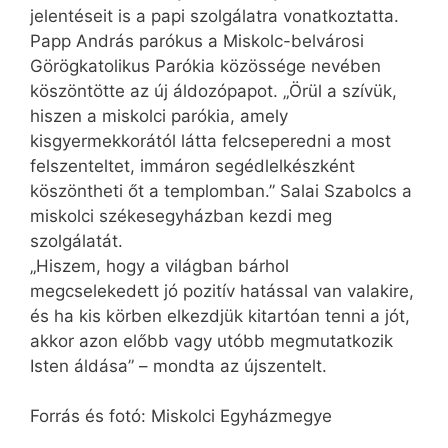
jelentéseit is a papi szolgálatra vonatkoztatta.
Papp András parókus a Miskolc-belvárosi
Görögkatolikus Parókia közössége nevében
köszöntötte az új áldozópapot. „Örül a szívük,
hiszen a miskolci parókia, amely
kisgyermekkorától látta felcseperedni a most
felszenteltet, immáron segédlelkészként
köszöntheti őt a templomban.” Salai Szabolcs a
miskolci székesegyházban kezdi meg
szolgálatát.
„Hiszem, hogy a világban bárhol
megcselekedett jó pozitív hatással van valakire,
és ha kis körben elkezdjük kitartóan tenni a jót,
akkor azon előbb vagy utóbb megmutatkozik
Isten áldása” – mondta az újszentelt.
Forrás és fotó: Miskolci Egyházmegye