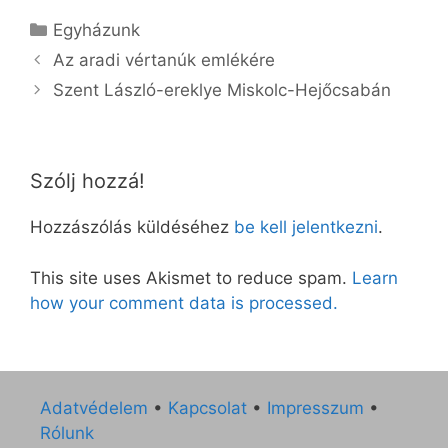
Kategória
Egyházunk
Az aradi vértanúk emlékére
Szent László-ereklye Miskolc-Hejőcsabán
Szólj hozzá!
Hozzászólás küldéséhez
be kell jelentkezni
.
This site uses Akismet to reduce spam.
Learn
how your comment data is processed.
Adatvédelem
•
Kapcsolat
•
Impresszum
•
Rólunk