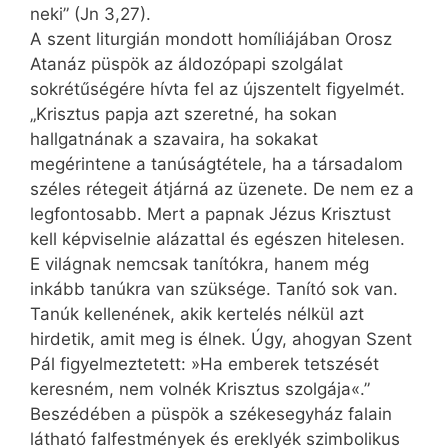
neki” (Jn 3,27).
A szent liturgián mondott homíliájában Orosz
Atanáz püspök az áldozópapi szolgálat
sokrétűségére hívta fel az újszentelt figyelmét.
„Krisztus papja azt szeretné, ha sokan
hallgatnának a szavaira, ha sokakat
megérintene a tanúságtétele, ha a társadalom
széles rétegeit átjárná az üzenete. De nem ez a
legfontosabb. Mert a papnak Jézus Krisztust
kell képviselnie alázattal és egészen hitelesen.
E világnak nemcsak tanítókra, hanem még
inkább tanúkra van szüksége. Tanító sok van.
Tanúk kellenének, akik kertelés nélkül azt
hirdetik, amit meg is élnek. Úgy, ahogyan Szent
Pál figyelmeztetett: »Ha emberek tetszését
keresném, nem volnék Krisztus szolgája«.”
Beszédében a püspök a székesegyház falain
látható falfestmények és ereklyék szimbolikus