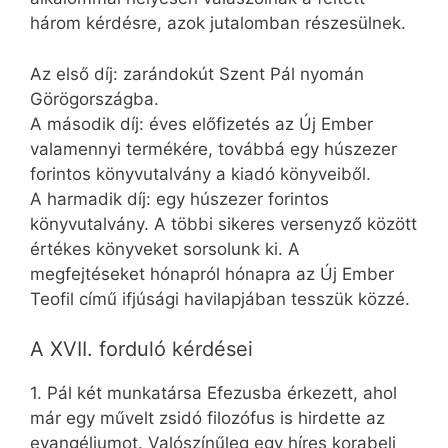
három kérdésre, azok jutalomban részesülnek.
Az első díj: zarándokút Szent Pál nyomán
Görögországba.
A második díj: éves előfizetés az Új Ember
valamennyi termékére, továbbá egy húszezer
forintos könyvutalvány a kiadó könyveiből.
A harmadik díj: egy húszezer forintos
könyvutalvány. A többi sikeres versenyző között
értékes könyveket sorsolunk ki. A
megfejtéseket hónapról hónapra az Új Ember
Teofil című ifjúsági havilapjában tesszük közzé.
A XVII. forduló kérdései
1. Pál két munkatársa Efezusba érkezett, ahol
már egy művelt zsidó filozófus is hirdette az
evangéliumot. Valószínűleg egy híres korabeli