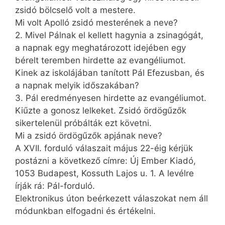
zsidó bölcselő volt a mestere.
Mi volt Apolló zsidó mesterének a neve?
2. Mivel Pálnak el kellett hagynia a zsinagógát,
a napnak egy meghatározott idejében egy
bérelt teremben hirdette az evangéliumot.
Kinek az iskolájában tanított Pál Efezusban, és
a napnak melyik időszakában?
3. Pál eredményesen hirdette az evangéliumot.
Kiűzte a gonosz lelkeket. Zsidó ördögűzők
sikertelenül próbálták ezt követni.
Mi a zsidó ördögűzők apjának neve?
A XVII. forduló válaszait május 22-éig kérjük
postázni a következő címre: Új Ember Kiadó,
1053 Budapest, Kossuth Lajos u. 1. A levélre
írják rá: Pál-forduló.
Elektronikus úton beérkezett válaszokat nem áll
módunkban elfogadni és értékelni.