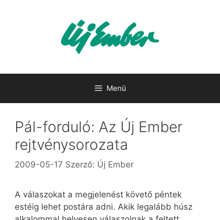
Kilépés
a
tartalomba
Menü
Pál-forduló: Az Új Ember
rejtvénysorozata
2009-05-17
Szerző:
Új Ember
A válaszokat a megjelenést követő péntek
estéig lehet postára adni. Akik legalább húsz
alkalommal helyesen válaszolnak a feltett