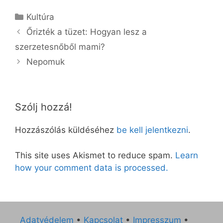
Kategória
Kultúra
Őrizték a tüzet: Hogyan lesz a
szerzetesnőből mami?
Nepomuk
Szólj hozzá!
Hozzászólás küldéséhez
be kell jelentkezni
.
This site uses Akismet to reduce spam.
Learn
how your comment data is processed.
Adatvédelem
•
Kapcsolat
•
Impresszum
•