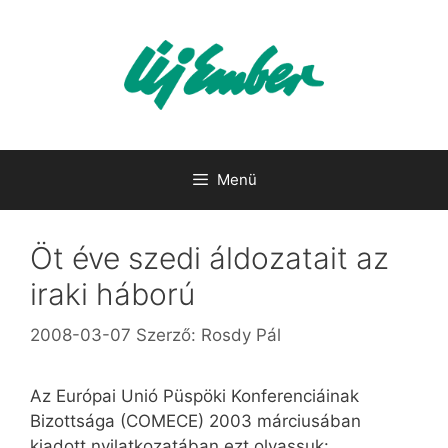
Kilépés
a
tartalomba
Menü
Öt éve szedi áldozatait az
iraki háború
2008-03-07
Szerző:
Rosdy Pál
Az Európai Unió Püspöki Konferenciáinak
Bizottsága (COMECE) 2003 márciusában
kiadott nyilatkozatában ezt olvassuk: