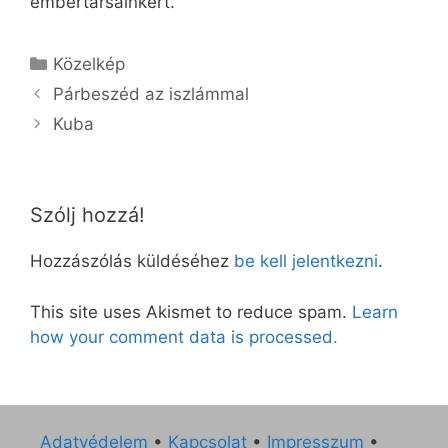
embertársainkért.
Kategória
Közelkép
Párbeszéd az iszlámmal
Kuba
Szólj hozzá!
Hozzászólás küldéséhez
be kell jelentkezni
.
This site uses Akismet to reduce spam.
Learn
how your comment data is processed.
Adatvédelem
•
Kapcsolat
•
Impresszum
•