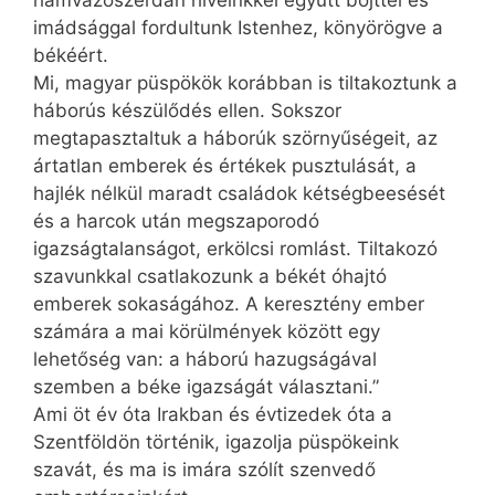
hamvazószerdán híveinkkel együtt böjttel és
imádsággal fordultunk Istenhez, könyörögve a
békéért.
Mi, magyar püspökök korábban is tiltakoztunk a
háborús készülődés ellen. Sokszor
megtapasztaltuk a háborúk szörnyűségeit, az
ártatlan emberek és értékek pusztulását, a
hajlék nélkül maradt családok kétségbeesését
és a harcok után megszaporodó
igazságtalanságot, erkölcsi romlást. Tiltakozó
szavunkkal csatlakozunk a békét óhajtó
emberek sokaságához. A keresztény ember
számára a mai körülmények között egy
lehetőség van: a háború hazugságával
szemben a béke igazságát választani.”
Ami öt év óta Irakban és évtizedek óta a
Szentföldön történik, igazolja püspökeink
szavát, és ma is imára szólít szenvedő