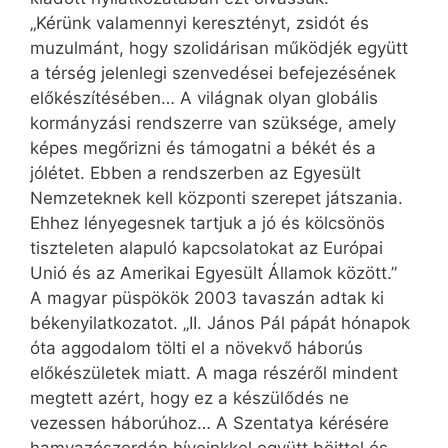
„Kérünk valamennyi keresztényt, zsidót és
muzulmánt, hogy szolidárisan működjék együtt
a térség jelenlegi szenvedései befejezésének
előkészítésében… A világnak olyan globális
kormányzási rendszerre van szüksége, amely
képes megőrizni és támogatni a békét és a
jólétet. Ebben a rendszerben az Egyesült
Nemzeteknek kell központi szerepet játszania.
Ehhez lényegesnek tartjuk a jó és kölcsönös
tiszteleten alapuló kapcsolatokat az Európai
Unió és az Amerikai Egyesült Államok között.”
A magyar püspökök 2003 tavaszán adtak ki
békenyilatkozatot. „II. János Pál pápát hónapok
óta aggodalom tölti el a növekvő háborús
előkészületek miatt. A maga részéről mindent
megtett azért, hogy ez a készülődés ne
vezessen háborúhoz… A Szentatya kérésére