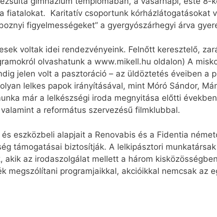
jezsuita gimnázium templomában, a vasárnapi, este 8-k
fiatalokat. Karitatív csoportunk kórházlátogatásokat vá
doboznyi figyelmességeket” a gyergyószárhegyi árva gye
ek voltak idei rendezvényeink. Felnőtt keresztelő, zará
ogramokról olvashatunk a www.mikell.hu oldalon) A misk
ig jelen volt a pasztoráció – az üldöztetés éveiben a p
yan lelkes papok irányításával, mint Móró Sándor, Mán
munka már a lelkészségi iroda megnyitása előtti évekbe
, valamint a református szervezésű filmklubbal.
i és eszközbeli alapjait a Renovabis és a Fidentia néme
ség támogatásai biztosítják. A lelkipásztori munkatársa
k, akik az irodaszolgálat mellett a három kisközösségb
ék megszólítani programjaikkal, akcióikkal nemcsak az e