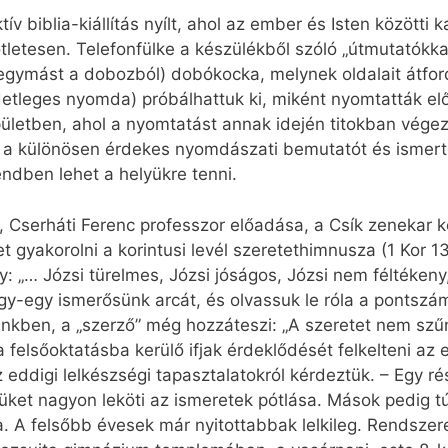
 biblia-kiállítás nyílt, ahol az ember és Isten közötti k
tletesen. Telefonfülke a készülékből szóló „útmutatókka
a egymást a dobozból) dobókocka, melynek oldalait átfo
detleges nyomda) próbálhattuk ki, miként nyomtatták elő
 épületben, ahol a nyomtatást annak idején titokban vég
a a különösen érdekes nyomdászati bemutatót és ismerte
endben lehet a helyükre tenni.
, Cserháti Ferenc professzor előadása, a Csík zenekar 
t gyakorolni a korintusi levél szeretethimnusza (1 Kor 1
y: „… Józsi türelmes, Józsi jóságos, Józsi nem féltékeny
y-egy ismerősünk arcát, és olvassuk le róla a pontszá
nkben, a „szerző” még hozzáteszi: „A szeretet nem szűni
 felsőoktatásba kerülő ifjak érdeklődését felkelteni a
 eddigi lelkészségi tapasztalatokról kérdeztük. – Egy ré
üket nagyon leköti az ismeretek pótlása. Mások pedig t
. A felsőbb évesek már nyitottabbak lelkileg. Rendsze