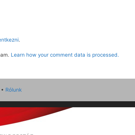
lentkezni
.
spam.
Learn how your comment data is processed.
•
Rólunk