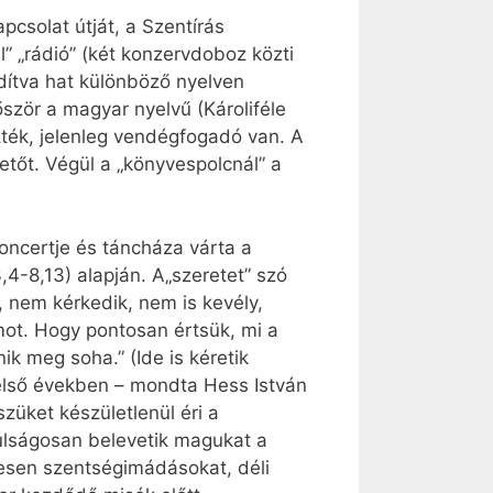
apcsolat útját, a Szentírás
l” „rádió” (két konzervdoboz közti
rdítva hat különböző nyelven
ször a magyar nyelvű (Károliféle
ezték, jelenleg vendégfogadó van. A
tőt. Végül a „könyvespolcnál” a
koncertje és táncháza várta a
3,4-8,13) alapján. A„szeretet” szó
, nem kérkedik, nem is kevély,
mot. Hogy pontosan értsük, mi a
k meg soha.” (Ide is kéretik
z első években – mondta Hess István
szüket készületlenül éri a
úlságosan belevetik magukat a
resen szentségimádásokat, déli