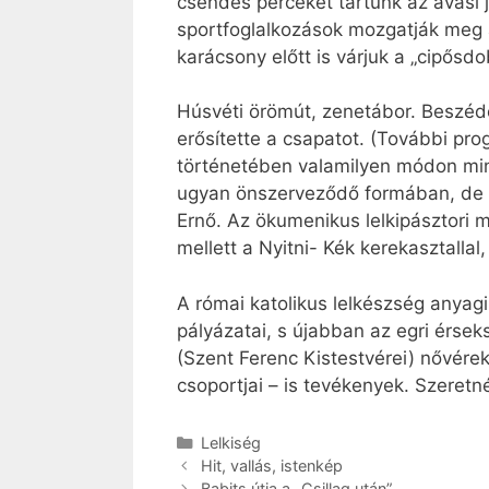
csendes perceket tartunk az avasi 
sportfoglalkozások mozgatják meg a 
karácsony előtt is várjuk a „cipős
Húsvéti örömút, zenetábor. Beszédes
erősítette a csapatot. (További pr
történetében valamilyen módon mind
ugyan önszerveződő formában, de ol
Ernő. Az ökumenikus lelkipásztori 
mellett a Nyitni- Kék kerekasztallal
A római katolikus lelkészség anyag
pályázatai, s újabban az egri érsek
(Szent Ferenc Kistestvérei) nővére
csoportjai – is tevékenyek. Szeretn
Kategória
Lelkiség
Hit, vallás, istenkép
Babits útja a „Csillag után”