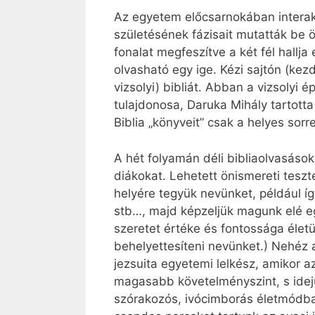
Az egyetem előcsarnokában interaktív
születésének fázisait mutatták be ö
fonalat megfeszítve a két fél hallj
olvasható egy ige. Kézi sajtón (kez
vizsolyi) bibliát. Abban a vizsolyi
tulajdonosa, Daruka Mihály tartott
Biblia „könyveit” csak a helyes sorr
A hét folyamán déli bibliaolvasások
diákokat. Lehetett önismereti teszte
helyére tegyük nevünket, például íg
stb…, majd képzeljük magunk elé eg
szeretet értéke és fontossága életü
behelyettesíteni nevünket.) Nehéz a
jezsuita egyetemi lelkész, amikor az
magasabb követelményszint, s idej
szórakozós, ivócimborás életmódba