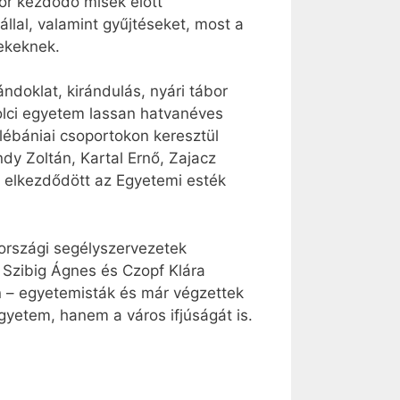
or kezdődő misék előtt
llal, valamint gyűjtéseket, most a
rekeknek.
ndoklat, kirándulás, nyári tábor
olci egyetem lassan hatvanéves
lébániai csoportokon keresztül
dy Zoltán, Kartal Ernő, Zajacz
n elkezdődött az Egyetemi esték
tországi segélyszervezetek
k Szibig Ágnes és Czopf Klára
en – egyetemisták és már végzettek
gyetem, hanem a város ifjúságát is.