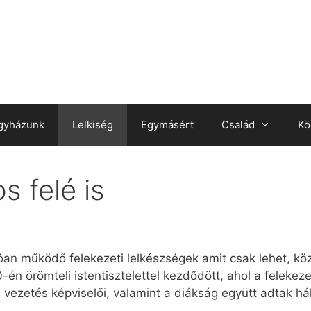
gyházunk
Lelkiség
Egymásért
Család
Kö
s felé is
lóan működő felekezeti lelkészségek amit csak lehet, k
0-én örömteli istentisztelettel kezdődött, ahol a feleke
 vezetés képviselői, valamint a diákság együtt adtak hál