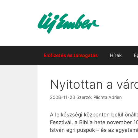
Kilépés
a
tartalomba
Előfizetés és támogatás
Hírek
E
Nyitottan a váro
2008-11-23
Szerző:
Plichta Adrien
A lelkészségi központon belül önál
Fesztivál, a Biblia hete november 1
István egri püspök – és az egyetemi