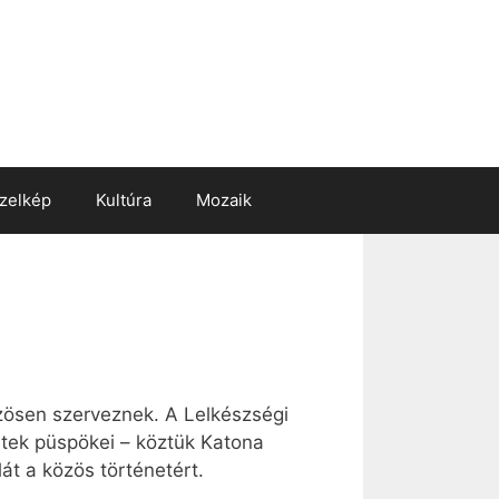
zelkép
Kultúra
Mozaik
özösen szerveznek. A Lelkészségi
zetek püspökei – köztük Katona
át a közös történetért.