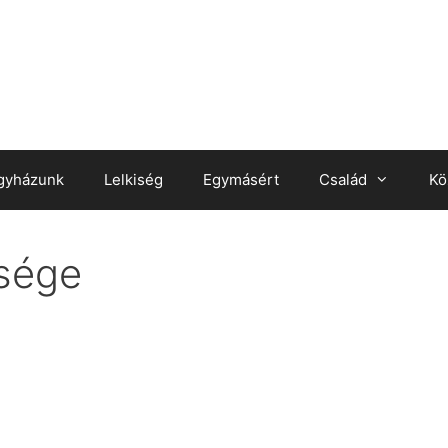
gyházunk
Lelkiség
Egymásért
Család
Kö
sége