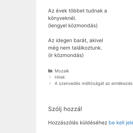
Az évek többet tudnak a
könyveknél.
(lengyel közmondás)
Az idegen barát, akivel
még nem találkoztunk.
(ír közmondás)
Kategória
Mozaik
Hírek
A szenvedés méltóságát az emlékezés
Szólj hozzá!
Hozzászólás küldéséhez
be kell je