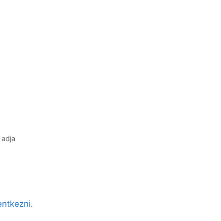
 adja
lentkezni
.