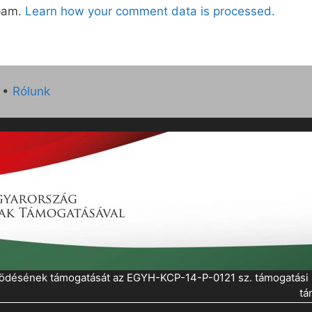
spam.
Learn how your comment data is processed.
•
Rólunk
működésének támogatását az EGYH-KCP-14-P-0121 sz. támogatás
tá