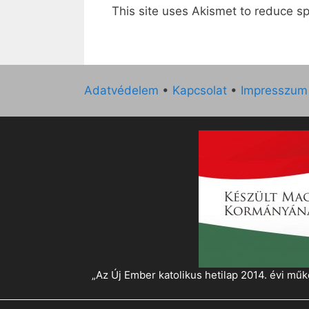
This site uses Akismet to reduce 
Adatvédelem
•
Kapcsolat
•
Impresszum
„Az Új Ember katolikus hetilap 2014. évi 