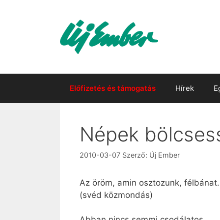
Kilépés
a
tartalomba
Előfizetés és támogatás
Hírek
E
Népek bölcses
2010-03-07
Szerző:
Új Ember
Az öröm, amin osztozunk, félbánat.
(svéd közmondás)
Abban nincs semmi csodálatos,