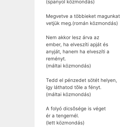
(spanyol közmondás)
Megvetve a többieket magunkat
vetjük meg.(román közmondás)
Nem akkor lesz árva az
ember, ha elveszíti apját és
anyját, hanem ha elveszíti a
reményt.
(máltai közmondás)
Tedd el pénzedet sötét helyen,
így láthatod tõle a fényt.
(máltai közmondás)
A folyó dicsõsége is véget
ér a tengernél.
(lett közmondás)