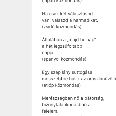
(japán közmondás)
Ha csak két választásod
van, válaszd a harmadikat.
(zsidó közmondás)
Általában a „majd holnap”
a hét legzsúfoltabb
napja.
(spanyol közmondás)
Egy szép lány suttogása
messzebbre hallik az oroszlánüvölt
(etióp közmondás)
Merészségben nõ a bátorság,
bizonytalankodásban a
félelem.