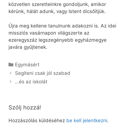
közvetlen szeretteinkre gondoljunk, amikor
kérünk, hálát adunk, vagy Istent dicsőítjük.
Újra meg kellene tanulnunk adakozni is. Az idei
missziós vasárnapon világszerte az
ezeregyszáz legszegényebb egyházmegye
javára gyűjtenek.
Kategória
Egymásért
Segíteni csak jól szabad
…és az iskolát
Szólj hozzá!
Hozzászólás küldéséhez
be kell jelentkezni
.