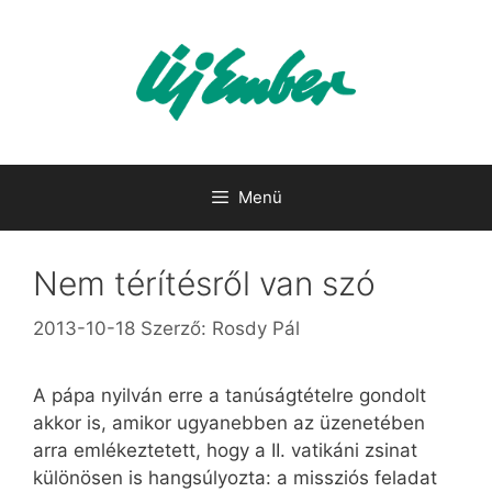
Kilépés
a
tartalomba
Menü
Nem térítésről van szó
2013-10-18
Szerző:
Rosdy Pál
A pápa nyilván erre a tanúságtételre gondolt
akkor is, amikor ugyanebben az üzenetében
arra emlékeztetett, hogy a II. vatikáni zsinat
különösen is hangsúlyozta: a missziós feladat