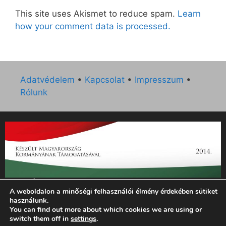
This site uses Akismet to reduce spam.
Learn
how your comment data is processed.
Adatvédelem
•
Kapcsolat
•
Impresszum
•
Rólunk
„Az Új Ember katolikus hetilap 2014. évi működésének
A weboldalon a minőségi felhasználói élmény érdekében sütiket
támogatását az EGYH-KCP-14-P-0121 sz. támogatási
használunk.
szerződés keretében 3 000 000 Ft összegben támogatta az
You can find out more about which cookies we are using or
Emberi Erőforrások Minisztériuma.”
switch them off in
settings
.