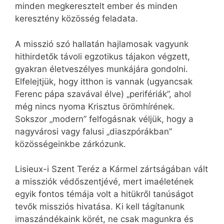
minden megkeresztelt ember és minden
keresztény közösség feladata.
A misszió szó hallatán hajlamosak vagyunk
hithirdetők távoli egzotikus tájakon végzett,
gyakran életveszélyes munkájára gondolni.
Elfelejtjük, hogy itthon is vannak (ugyancsak
Ferenc pápa szavával élve) „perifériák”, ahol
még nincs nyoma Krisztus örömhírének.
Sokszor „modern” felfogásnak véljük, hogy a
nagyvárosi vagy falusi „diaszpórákban”
közösségeinkbe zárkózunk.
Lisieux-i Szent Teréz a Kármel zártságában vált
a missziók védőszentjévé, mert imaéletének
egyik fontos témája volt a hitükről tanúságot
tevők missziós hivatása. Ki kell tágítanunk
imaszándékaink körét, ne csak magunkra és