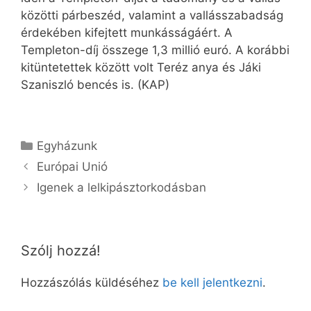
közötti párbeszéd, valamint a vallásszabadság
érdekében kifejtett munkásságáért. A
Templeton-díj összege 1,3 millió euró. A korábbi
kitüntetettek között volt Teréz anya és Jáki
Szaniszló bencés is. (KAP)
Kategória
Egyházunk
Európai Unió
Igenek a lelkipásztorkodásban
Szólj hozzá!
Hozzászólás küldéséhez
be kell jelentkezni
.