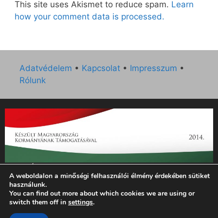
This site uses Akismet to reduce spam.
Learn
how your comment data is processed.
Adatvédelem
•
Kapcsolat
•
Impresszum
•
Rólunk
„Az Új Ember katolikus hetilap 2014. évi működésének
A weboldalon a minőségi felhasználói élmény érdekében sütiket
támogatását az EGYH-KCP-14-P-0121 sz. támogatási
használunk.
szerződés keretében 3 000 000 Ft összegben támogatta az
You can find out more about which cookies we are using or
Emberi Erőforrások Minisztériuma.”
switch them off in
settings
.