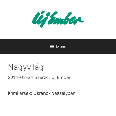
Kilépés
a
tartalomba
Menü
Nagyvilág
2014-03-24
Szerző:
Új Ember
Krími érsek: Ukránok veszélyben