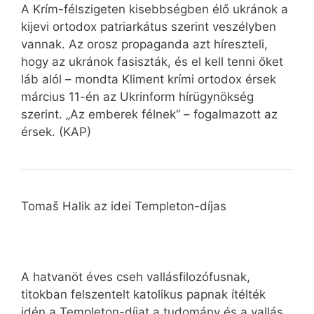
A Krím-félszigeten kisebbségben élő ukránok a
kijevi ortodox patriarkátus szerint veszélyben
vannak. Az orosz propaganda azt híreszteli,
hogy az ukránok fasiszták, és el kell tenni őket
láb alól – mondta Kliment krími ortodox érsek
március 11-én az Ukrinform hírügynökség
szerint. „Az emberek félnek” – fogalmazott az
érsek. (KAP)
Tomaš Halik az idei Templeton-díjas
A hatvanöt éves cseh vallásfilozófusnak,
titokban felszentelt katolikus papnak ítélték
idén a Templeton-díjat a tudomány és a vallás