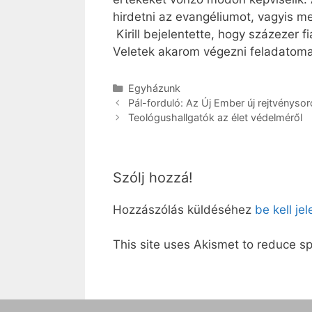
hirdetni az evangéliumot, vagyis me
Kirill bejelentette, hogy százezer 
Veletek akarom végezni feladatomat:
Kategória
Egyházunk
Pál-forduló: Az Új Ember új rejtvényso
Teológushallgatók az élet védelméről
Szólj hozzá!
Hozzászólás küldéséhez
be kell je
This site uses Akismet to reduce 