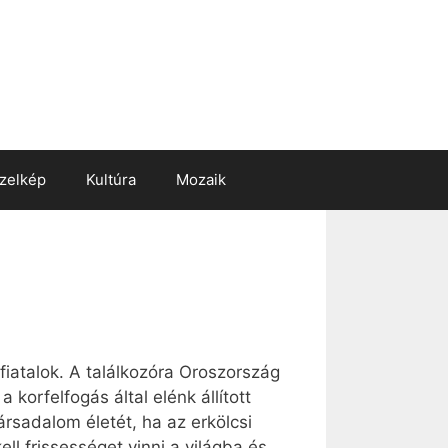
zelkép
Kultúra
Mozaik
iatalok. A találkozóra Oroszország
korfelfogás által elénk állított
társadalom életét, ha az erkölcsi
ll frissességet vinni a világba és