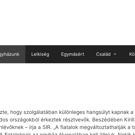
gyházunk
Lelkiség
Egymásért
Család
Kö
zte, hogy szolgálatában különleges hangsúlyt kapnak a f
os országokból érkeztek résztvevők. Beszédében Kirill a 
enlévőknek – írja a SIR. „A fiatalok megváltoztathatják a 
fiataloknak az egyház élvonalában kell állniuk. Nekik ke