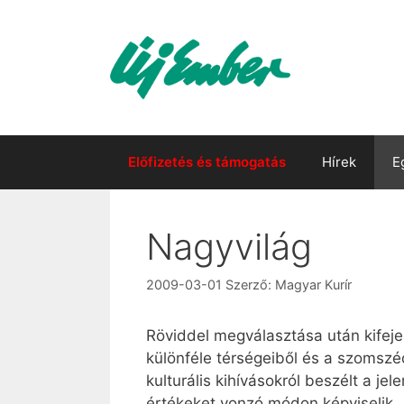
Kilépés
a
tartalomba
Előfizetés és támogatás
Hírek
E
Nagyvilág
2009-03-01
Szerző:
Magyar Kurír
Röviddel megválasztása után kifeje
különféle térségeiből és a szomszéd
kulturális kihívásokról beszélt a jel
értékeket vonzó módon képviselik. A 