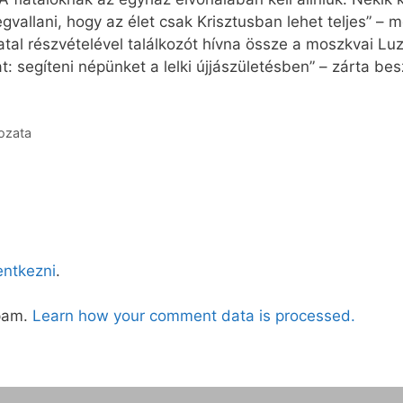
gvallani, hogy az élet csak Krisztusban lehet teljes” –
fiatal részvételével találkozót hívna össze a moszkvai Lu
 segíteni népünket a lelki újjászületésben” – zárta bes
rozata
lentkezni
.
spam.
Learn how your comment data is processed.