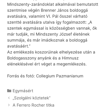
Mindszenty-zarándoklat alkalmával bemutatott
szentmise végén Brenner János boldoggá
avatására, valamint VI. Pál ősszel várható
szentté avatására utalva így fogalmazott: „A
szentek egymással is közösségben vannak, ők
már tudják, mi Mindszenty József életének
summája, és már imádkoznak a boldoggá
avatásáért.”
Az emlékezés koszorúinak elhelyezése után a
Boldogasszony anyánk és a Himnusz
eléneklésével ért véget a megemlékezés.
Forrás és fotó: Collegium Pazmanianum
Kategória
Egymásért
„Szolgálni köztetek”
A Ferrero Rocher titka