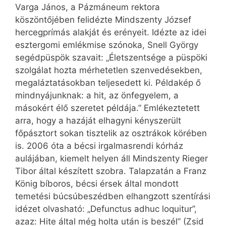
Varga János, a Pázmáneum rektora
köszöntőjében felidézte Mindszenty József
hercegprímás alakját és erényeit. Idézte az idei
esztergomi emlékmise szónoka, Snell György
segédpüspök szavait: „Életszentsége a püspöki
szolgálat hozta mérhetetlen szenvedésekben,
megaláztatásokban teljesedett ki. Példakép ő
mindnyájunknak: a hit, az önfegyelem, a
másokért élő szeretet példája.” Emlékeztetett
arra, hogy a hazáját elhagyni kényszerült
főpásztort sokan tisztelik az osztrákok körében
is. 2006 óta a bécsi irgalmasrendi kórház
aulájában, kiemelt helyen áll Mindszenty Rieger
Tibor által készített szobra. Talapzatán a Franz
König bíboros, bécsi érsek által mondott
temetési búcsúbeszédben elhangzott szentírási
idézet olvasható: „Defunctus adhuc loquitur”,
azaz: Hite által még holta után is beszél” (Zsid