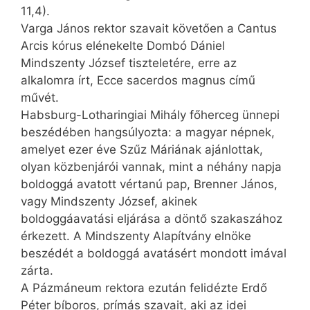
11,4).
Varga János rektor szavait követően a Cantus
Arcis kórus elénekelte Dombó Dániel
Mindszenty József tiszteletére, erre az
alkalomra írt, Ecce sacerdos magnus című
művét.
Habsburg-Lotharingiai Mihály főherceg ünnepi
beszédében hangsúlyozta: a magyar népnek,
amelyet ezer éve Szűz Máriának ajánlottak,
olyan közbenjárói vannak, mint a néhány napja
boldoggá avatott vértanú pap, Brenner János,
vagy Mindszenty József, akinek
boldoggáavatási eljárása a döntő szakaszához
érkezett. A Mindszenty Alapítvány elnöke
beszédét a boldoggá avatásért mondott imával
zárta.
A Pázmáneum rektora ezután felidézte Erdő
Péter bíboros, prímás szavait, aki az idei