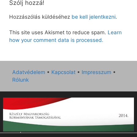
Szólj hozzá!
Hozzászólás küldéséhez
be kell jelentkezni
.
This site uses Akismet to reduce spam.
Learn
how your comment data is processed.
Adatvédelem
•
Kapcsolat
•
Impresszum
•
Rólunk
„Az Új Ember katolikus hetilap 2014. évi működésének