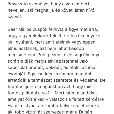
őrsvezető személye, hogy olyan embert
neveljen, aki meghallja és követi Isten hívó
szavát.
Beer Miklós püspök felhívta a figyelmet arra,
hogy a gyerekeknek felejthetetlen élményeket
kell nyújtani, mert amit átélnek vagy éppen
elmulasztanak, azt nem lehet később
megismételni. Pedig ezen közösségi élmények
során tudják megízlelni az Istennel való
kapcsolat örömét, békéjét, és átélni az ima
csodáját. Egy cserkész számára magától
értetődik a természet szeretete és védelme. De
tudatosítjuk- e magunkban azt, hogy miért
fontos például a víz? – Mert Isten ajándéka,
amelyet őrizni kell – válaszolt a feltett kérdésre
Hamza István, a szombathelyi kerület elnöke,
aki több vízitúrát szervezett már a Dunán