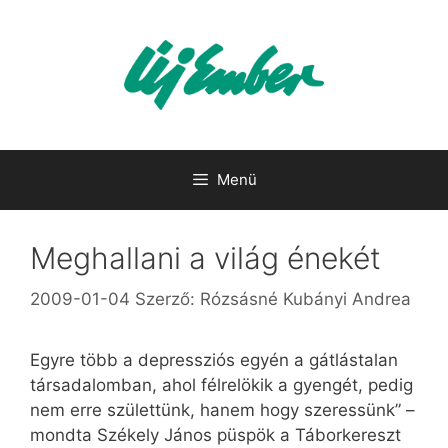
Kilépés
a
tartalomba
Menü
Meghallani a világ énekét
2009-01-04
Szerző:
Rózsásné Kubányi Andrea
Egyre több a depressziós egyén a gátlástalan
társadalomban, ahol félrelökik a gyengét, pedig
nem erre születtünk, hanem hogy szeressünk” –
mondta Székely János püspök a Táborkereszt