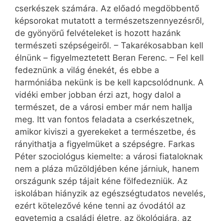
cserkészek számára. Az előadó megdöbbentő
képsorokat mutatott a természetszennyezésről,
de gyönyörű felvételeket is hozott hazánk
természeti szépségeiről. – Takarékosabban kell
élnünk – figyelmeztetett Beran Ferenc. – Fel kell
fedeznünk a világ énekét, és ebbe a
harmóniába nekünk is be kell kapcsolódnunk. A
vidéki ember jobban érzi azt, hogy dalol a
természet, de a városi ember már nem hallja
meg. Itt van fontos feladata a cserkészetnek,
amikor kiviszi a gyerekeket a természetbe, és
rányithatja a figyelmüket a szépségre. Farkas
Péter szociológus kiemelte: a városi fiataloknak
nem a pláza műzöldjében kéne járniuk, hanem
országunk szép tájait kéne fölfedezniük. Az
iskolában hiányzik az egészségtudatos nevelés,
ezért kötelezővé kéne tenni az óvodától az
egyetemig a családi életre, az ökológiára, az