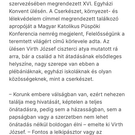
szervezésében megrendezett XVI. Egyházi
Konvent ülésén. A Cserkészet, környezet- és
lélekvédelem címmel megrendezett találkozó
apropóját a Magyar Katolikus Püspöki
Konferencia nemrég megjelent, Felelősségünk a
teremtett világért című körlevele adta. Az
ülésen Virth József ciszterci atya mutatott rá
arra, bár a család a hit átadásának elsődleges
helyszíne, nagy szerepe van ebben a
plébániáknak, egyházi iskoláknak és olyan
közösségeknek, mint a cserkészet.
– Korunk embere válságban van, ezért nehezen
találja meg hivatását, képtelen a teljes
önátadásra, pedig sem a házasságban, sem a
papságban vagy a szerzetben nem lehet
önátadás nélkül boldogan élni – emelte ki Virth
József. – Fontos a lelkipásztor vagy az