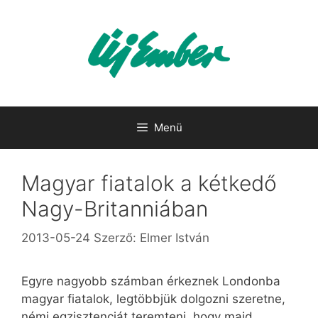
Kilépés
a
tartalomba
Menü
Magyar fiatalok a kétkedő
Nagy-Britanniában
2013-05-24
Szerző:
Elmer István
Egyre nagyobb számban érkeznek Londonba
magyar fiatalok, legtöbbjük dolgozni szeretne,
némi egzisztenciát teremteni, hogy majd