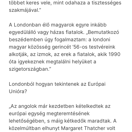
többet keres vele, mint odahaza a tisztességes
szakmájával.”
A Londonban élő magyarok egyre inkább
egyedülálló vagy házas fiatalok. „Bemutatkozó
beszédemben úgy fogalmaztam: a londoni
magyar közösség gerincét ’56-os testvéreink
alkotják, az izmok, az erek a fiatalok, akik 1990
óta igyekeznek megtalálni helyüket a
szigetországban.”
Londonból hogyan tekintenek az Európai
Unióra?
„Az angolok már kezdetben kételkedtek az
európai egység megteremtésének
lehetőségében, s máig kétkedők maradtak. A
közelmúltban elhunyt Margaret Thatcher volt