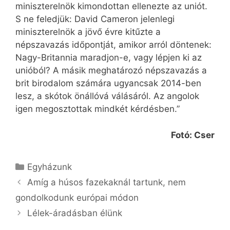
miniszterelnök kimondottan ellenezte az uniót.
S ne feledjük: David Cameron jelenlegi
miniszterelnök a jövő évre kitűzte a
népszavazás időpontját, amikor arról döntenek:
Nagy-Britannia maradjon-e, vagy lépjen ki az
unióból? A másik meghatározó népszavazás a
brit birodalom számára ugyancsak 2014-ben
lesz, a skótok önállóvá válásáról. Az angolok
igen megosztottak mindkét kérdésben.”
Fotó: Cser
Kategória
Egyházunk
Amíg a húsos fazekaknál tartunk, nem
gondolkodunk európai módon
Lélek-áradásban élünk