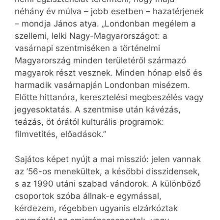
néhány év múlva – jobb esetben – hazatérjenek
– mondja János atya. „Londonban megélem a
szellemi, lelki Nagy-Magyarországot: a
vasárnapi szentmiséken a történelmi
Magyarország minden területéről származó
magyarok részt vesznek. Minden hónap első és
harmadik vasárnapján Londonban misézem.
Előtte hittanóra, keresztelési megbeszélés vagy
jegyesoktatás. A szentmise után kávézás,
teázás, öt órától kulturális programok:
filmvetítés, előadások.”
Sajátos képet nyújt a mai misszió: jelen vannak
az ’56-os menekültek, a későbbi disszidensek,
s az 1990 utáni szabad vándorok. A különböző
csoportok szóba állnak-e egymással,
kérdezem, régebben ugyanis elzárkóztak