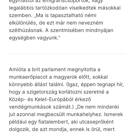
egymástól az emigránscsoportok, vagy
legalábbis tartózkodóan viselkedtek másokkal
szemben. „Ma is tapasztalható némi
elkülönülés, de ezt már nem nevezném
széthúzásnak. A szentmisében mindnyájan
egységben vagyunk.”
Amióta a brit parlament megnyitotta a
munkaerőpiacot a magyarok előtt, sokkal
könnyebb állást találni. (Igaz, éppen tegnapi hír,
hogy a szigetország korlátozni szeretné a
Közép- és Kelet-Európából érkező
vendégmunkások számát.) „De nem mindenki
jut azonnal megbecsült munkahelyhez. Ismerek
például egy fiatalembert, aki utcaseprőként
dolgozik, de azt mondja, ennek is örül, mert