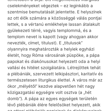
cselekményeket végeztek – ez leginkább a
szentmise bemutatását jelentette. E helyszínek
az ott élők számára a közösséggé válás pontjai
lettek, s a vértanú emlékhelye lassan átalakult
gyülekezeti térré, vagyis templommá, és a
templom nevet is kapott (vagy ahogyan akkor
nevezték, címet, titulust). E „titulusok”
olyannyira meghatározták a helyiek egyházi
életét, hogy Róma városának püspöke, a pápa
papokat és diakónusokat helyezett oda a helyi
vallási és hitélet szolgálatára. Létrejöttek tehát
a plébániák, szervezett lelkipásztori, karitatív és
természetesen liturgikus élettel. A város már az
ókor „mélyétől” kezdve alapvetően hét nagy
közigazgatási egységre volt osztva (a „hét
domb”). A pápa az egyes egységek területén
lévő plébániák élére felelősöket helyezett, akik