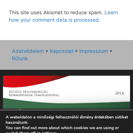
This site uses Akismet to reduce spam.
Learn
how your comment data is processed.
Adatvédelem
•
Kapcsolat
•
Impresszum
•
Rólunk
„Az Új Ember katolikus hetilap 2014. évi működésének
A weboldalon a minőségi felhasználói élmény érdekében sütiket
támogatását az EGYH-KCP-14-P-0121 sz. támogatási
használunk.
szerződés keretében 3 000 000 Ft összegben támogatta az
You can find out more about which cookies we are using or
Emberi Erőforrások Minisztériuma.”