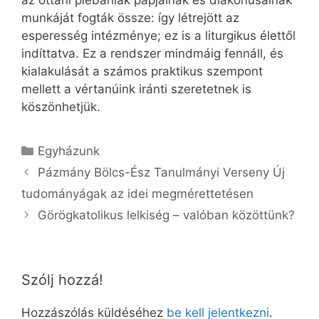
az ottani plébániák papjainak és diakónusainak
munkáját fogták össze: így létrejött az
esperesség intézménye; ez is a liturgikus élettől
indíttatva. Ez a rendszer mindmáig fennáll, és
kialakulását a számos praktikus szempont
mellett a vér­tanúink iránti szeretetnek is
köszönhetjük.
Kategória
Egyházunk
Pázmány Bölcs-Ész Tanulmányi Verseny Új
tudományágak az idei megmérettetésen
Görögkatolikus lelkiség – valóban közöttünk?
Szólj hozzá!
Hozzászólás küldéséhez
be kell jelentkezni
.