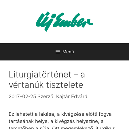
Kilépés
a
tartalomba
Menü
Liturgiatörténet – a
vértanúk tisztelete
2017-02-25
Szerző:
Kajtár Edvárd
Ez lehetett a lakása, a kivégzése előtti fogva
tartásának helye, a kivégzés helyszíne, a
temetőben a sírja. Ott megemlékező liturgikus