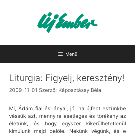
Kilépés
a
tartalomba
Menü
Liturgia: Figyelj, keresztény!
2009-11-01
Szerző:
Káposztássy Béla
Mi, Ádám fiai és lányai, jó, ha újfent eszünkbe
véssük azt, mennyire esetleges és törékeny az
életünk, és hogy egyszer kikerülhetetlenül
kimúlunk majd belőle. Nekünk végünk, és e