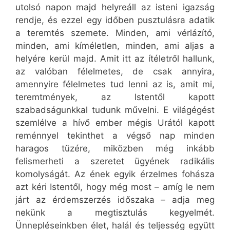
utolsó napon majd helyreáll az isteni igazság
rendje, és ezzel egy időben pusztulásra adatik
a teremtés szemete. Minden, ami vérlázító,
minden, ami kíméletlen, minden, ami aljas a
helyére kerül majd. Amit itt az ítéletről hallunk,
az valóban félelmetes, de csak annyira,
amennyire félelmetes tud lenni az is, amit mi,
teremtmények, az Istentől kapott
szabadságunkkal tudunk művelni. E világégést
szemlélve a hívő ember mégis Urától kapott
reménnyel tekinthet a végső nap minden
haragos tüzére, miközben még inkább
felismerheti a szeretet ügyének radikális
komolyságát. Az ének egyik érzelmes fohásza
azt kéri Istentől, hogy még most – amíg le nem
járt az érdemszerzés időszaka – adja meg
nekünk a megtisztulás kegyelmét.
Ünnepléseinkben élet, halál és teljesség együtt