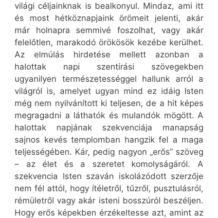
világi céljainknak is bealkonyul. Mindaz, ami itt
és most hétköznapjaink örömeit jelenti, akár
már holnapra semmivé foszolhat, vagy akár
felelőtlen, marakodó örökösök kezébe kerülhet.
Az elmúlás hirdetése mellett azonban a
halottak napi szentírási szövegekben
ugyanilyen természetességgel hallunk arról a
világról is, amelyet ugyan mind ez idáig Isten
még nem nyilvánított ki teljesen, de a hit képes
megragadni a láthatók és mulandók mögött. A
halottak napjának szekvenciája manapság
sajnos kevés templomban hangzik fel a maga
teljességében. Kár, pedig nagyon „erős” szöveg
– az élet és a szeretet komolyságáról. A
szekvencia Isten szaván iskolázódott szerzője
nem fél attól, hogy ítéletről, tűzről, pusztulásról,
rémületről vagy akár isteni bosszúról beszéljen.
Hogy erős képekben érzékeltesse azt, amint az