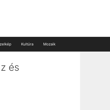
zelkép
Kultúra
Mozaik
áz és