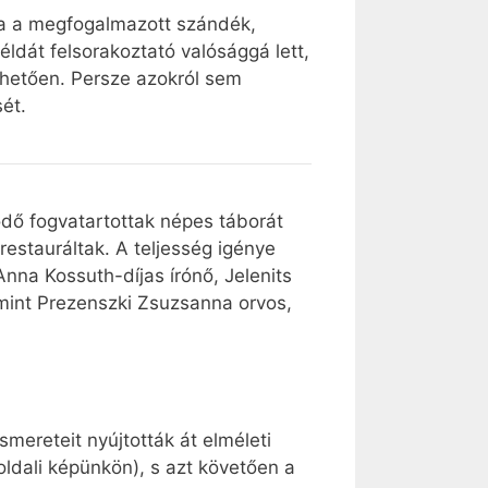
ja a megfogalmazott szándék,
éldát felsorakoztató valósággá lett,
nhetően. Persze azokról sem
ét.
lődő fogvatartottak népes táborát
stauráltak. A teljesség igénye
nna Kossuth-díjas írónő, Jelenits
amint Prezenszki Zsuzsanna orvos,
smereteit nyújtották át elméleti
ldali képünkön), s azt követően a