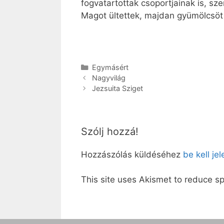
fogvatartottak csoportjainak is, sze
Magot ültettek, majdan gyümölcsöt 
Kategória
Egymásért
Nagyvilág
Jezsuita Sziget
Szólj hozzá!
Hozzászólás küldéséhez
be kell je
This site uses Akismet to reduce 