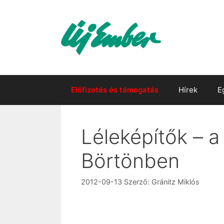
Kilépés
a
tartalomba
Előfizetés és támogatás
Hírek
E
Léleképítők – 
Börtönben
2012-09-13
Szerző:
Gránitz Miklós