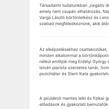
Társadalmi tudatunkban „negatív d
amely nem csupán elhatározás. Napja
Varga László börtönlelkész és Len
szabad megfeledkeznünk, akik áld
Az elképzelésekhez csatlakozókat, a
minden alkalommal a börtönkápolna
nélkül említjük meg Erdélyi György 
István piarista szerzetes tanár, S
pszichiáter és Stern Kata gyakorlatv
A piruláktól mentes lelki és fizikai
előadások és gyakorlati bemutatók 