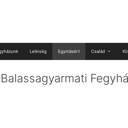
gyházunk
Lelkiség
Egymásért
Család
Kö
a Balassagyarmati Fegyh