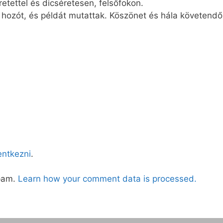
retettel és dicséretesen, felsőfokon.
hozót, és példát mutattak. Köszönet és hála követendő
lentkezni
.
spam.
Learn how your comment data is processed.