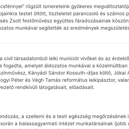
icsfénnyel” rögzült ismereteink gyökeres megváltoztató
inkra testet öltött, tiszteletet parancsoló és számos p
csés Zsolt festőművész együttes fáradozásainak köszö
ozatos munkával segítették az eredmények megszületés
 civil társadalomból lelki muníciót vivőket és az érdek
 fogadta, amelyet áldozatos munkával a közelmúltban re
színművész, Kányádi Sándor Kossuth-díjas költő, Jókai A
omogyi Péter és Végh Tamás református lelkipásztor, val
ezető rendkívüli látogatásait, előadásait.
 gondozás, a szellemi és a testi egészség megőrzésének i
során a balassagyarmati intézet munkatársainak (jobb o