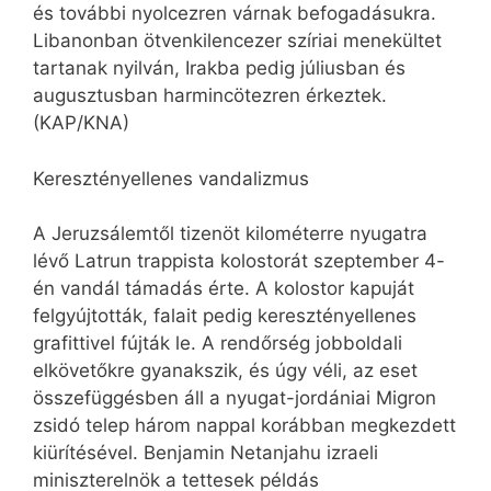
és további nyolcezren várnak befogadásukra.
Libanonban ötvenkilencezer szíriai menekültet
tartanak nyilván, Irakba pedig júliusban és
augusztusban harmincötezren érkeztek.
(KAP/KNA)
Keresztényellenes vandalizmus
A Jeruzsálemtől tizenöt kilométerre nyugatra
lévő Latrun trappista kolostorát szeptember 4-
én vandál támadás érte. A kolostor kapuját
felgyújtották, falait pedig keresztényellenes
grafittivel fújták le. A rendőrség jobboldali
elkövetőkre gyanakszik, és úgy véli, az eset
összefüggésben áll a nyugat-jordániai Migron
zsidó telep három nappal korábban megkezdett
kiürítésével. Benjamin Netanjahu izraeli
miniszterelnök a tettesek példás