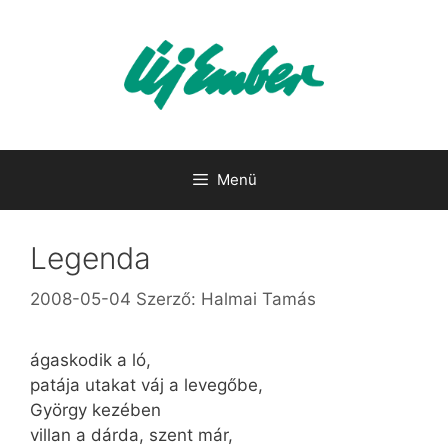
Kilépés
a
tartalomba
Menü
Legenda
2008-05-04
Szerző:
Halmai Tamás
ágaskodik a ló,
patája utakat váj a levegőbe,
György kezében
villan a dárda, szent már,