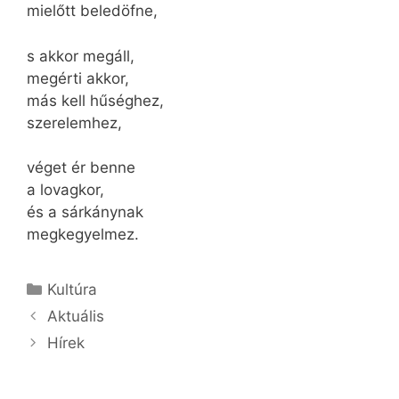
mielőtt beledöfne,
s akkor megáll,
megérti akkor,
más kell hűséghez,
szerelemhez,
véget ér benne
a lovagkor,
és a sárkánynak
megkegyelmez.
Kategória
Kultúra
Aktuális
Hírek