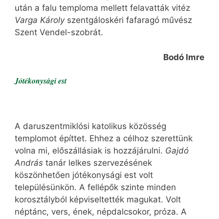
után a falu temploma mellett felavatták vitéz
Varga Károly
szentgáloskéri fafaragó művész
Szent Vendel-szobrát.
Bodó Imre
Jótékonysági est
A daruszentmiklósi katolikus közösség
templomot építtet. Ehhez a célhoz szerettünk
volna mi, előszállásiak is hozzájárulni.
Gajdó
András
tanár lelkes szervezésének
köszönhetően jótékonysági est volt
településünkön. A fellépők szinte minden
korosztályból képviseltették magukat. Volt
néptánc, vers, ének, népdalcsokor, próza. A