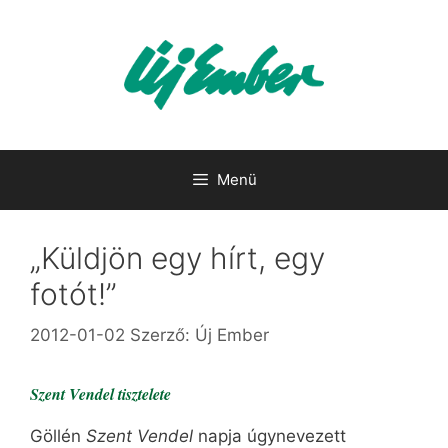
Kilépés
a
tartalomba
Menü
„Küldjön egy hírt, egy
fotót!”
2012-01-02
Szerző:
Új Ember
Szent Vendel tisztelete
Göllén
Szent Vendel
napja úgynevezett