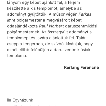
lányom egy képet ajánlott fel, a férjem
készítette a kis templomot, amelybe az
adományt gyűjtöttük. A műsor végén
Farkas
Imre
polgármester a megvásárolt képet
odaajándékozta
Rauf Norbert
daruszentmiklósi
polgármesternek. Az összegyűlt adományt a
templomépítés javára ajánlottuk fel. Talán
csepp a tengerben, de szívből kívánjuk, hogy
minél előbb felépüljön a daruszentmiklósiak
temploma.
Kerlang Ferencné
Kategória
Egyházunk