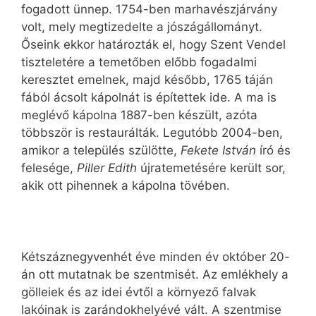
fogadott ünnep. 1754-ben marhavészjárvány
volt, mely megtizedelte a jószágállományt.
Őseink ekkor határozták el, hogy Szent Vendel
tiszteletére a temetőben előbb fogadalmi
keresztet emelnek, majd később, 1765 táján
fából ácsolt kápolnát is építettek ide. A ma is
meglévő kápolna 1887-ben készült, azóta
többször is restaurálták. Legutóbb 2004-ben,
amikor a település szülötte,
Fekete István
író és
felesége,
Piller Edith
újratemetésére került sor,
akik ott pihennek a kápolna tövében.
Kétszáznegyvenhét éve minden év október 20-
án ott mutatnak be szentmisét. Az emlékhely a
gölleiek és az idei évtől a környező falvak
lakóinak is zarándokhelyévé vált. A szentmise