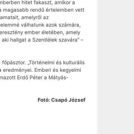
berben hitet fakaszt, amikor a
k a magasabb rendű értelemben vett
amatait, amelyről az
egyelemmé válhatunk azok számára,
 keresztény ember életében, amely
aki hallgat a Szentlélek szavára” –
főpásztor. „Történelmi és kulturális
nka eredményei. Emberi és kegyelmi
lmazott Erdő Péter a Mátyás-
Fotó: Csapó József