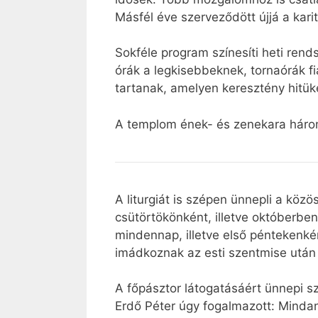
Másfél éve szerveződött újjá a kar
Sokféle program színesíti heti ren
órák a legkisebbeknek, tornaórák f
tartanak, amelyen keresztény hitük
A templom ének- és zenekara három
A liturgiát is szépen ünnepli a k
csütörtökönként, illetve októberb
mindennap, illetve első péntekenké
imádkoznak az esti szentmise után 
A főpásztor látogatásáért ünnepi 
Erdő Péter úgy fogalmazott: Mindan