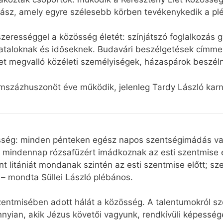
itász, amely egyre szélesebb körben tevékenykedik a plé
dszerességgel a közösség életét: színjátszó foglalkozás
iataloknak és időseknek. Budavári beszélgetések címmel
et megvalló közéleti személyiségek, házaspárok beszéln
százhuszonöt éve működik, jelenleg Tardy László karn
özösség: minden pénteken egész napos szentségimádás v
en mindennap rózsafüzért imádkoznak az esti szentmise 
nt litániát mondanak szintén az esti szentmise előtt; s
– mondta Süllei László plébános.
szentmisében adott hálát a közösség. A talentumokról 
nyian, akik Jézus követői vagyunk, rendkívüli képesség