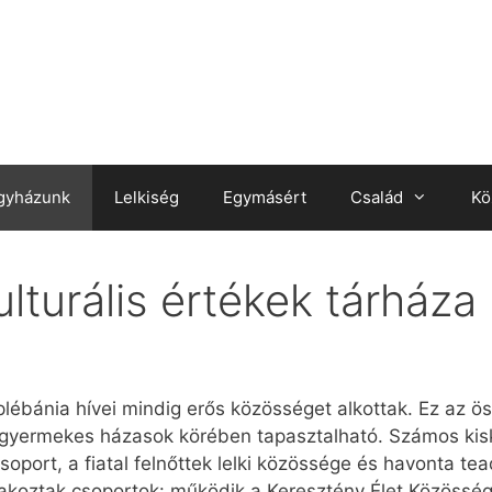
gyházunk
Lelkiség
Egymásért
Család
Kö
lturális értékek tárháza
bánia hívei mindig erős közösséget alkottak. Ez az öss
kisgyermekes házasok körében tapasztalható. Számos ki
oport, a fiatal felnőttek lelki közössége és havonta te
akoztak csoportok: működik a Keresztény Élet Közössé