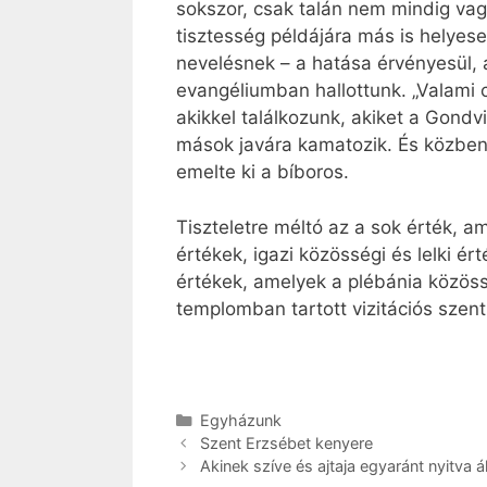
sokszor, csak talán nem mindig va
tisztesség példájára más is helyes
nevelésnek – a hatása érvényesül, 
evangéliumban hallottunk. „Valami
akikkel találkozunk, akiket a Gondv
mások javára kamatozik. És közben b
emelte ki a bíboros.
Tiszteletre méltó az a sok érték, a
értékek, igazi közösségi és lelki é
értékek, amelyek a plébánia közös
templomban tartott vizitációs szen
Kategória
Egyházunk
Szent Erzsébet kenyere
Akinek szíve és ajtaja egyaránt nyitva ál