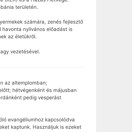
bánia területén.
 gyermekek számára, zenés fejlesztő
 havonta nyilvános előadást is
ek az életükről.
agy vezetésével.
an az altemplomban;
előtt; hétvégenként és májusban
zerdánként pedig vesperást
szóló evangéliumhoz kapcsolódva
eket kaptunk. Használjuk is ezeket