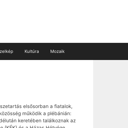
zelkép
Kultúra
Mozaik
zetartás elsősorban a fiatalok,
sközösség működik a plébánián:
adélután keretében találkoznak az
ge (KÉK) és a Házas Hétvége.