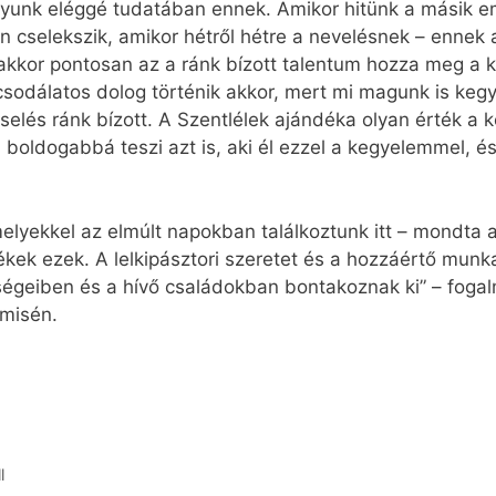
gyunk eléggé tudatában ennek. Amikor hitünk a másik em
en cselekszik, amikor hétről hétre a nevelésnek – enne
akkor pontosan az a ránk bízott talentum hozza meg a k
 csodálatos dolog történik akkor, mert mi magunk is k
iselés ránk bízott. A Szentlélek ajándéka olyan érték a
oldogabbá teszi azt is, aki él ezzel a kegyelemmel, és 
melyekkel az elmúlt napokban találkoztunk itt – mondta a 
rtékek ezek. A lelkipásztori szeretet és a hozzáértő mu
ségeiben és a hívő családokban bontakoznak ki” – foga
tmisén.
l