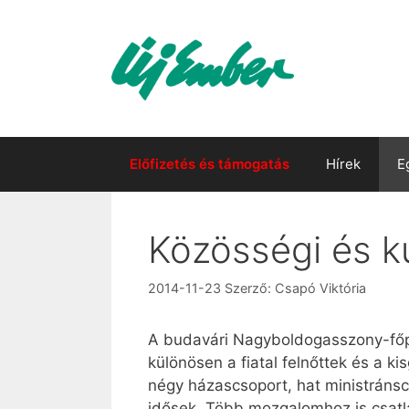
Kilépés
a
tartalomba
Előfizetés és támogatás
Hírek
E
Közösségi és ku
2014-11-23
Szerző:
Csapó Viktória
A budavári Nagyboldogasszony-főplé
különösen a fiatal felnőttek és a 
négy házascsoport, hat ministránscs
idősek. Több mozgalomhoz is csatl