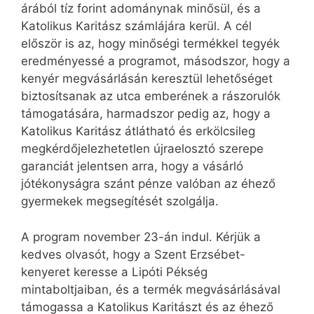
árából tíz forint adománynak minősül, és a
Katolikus Karitász számlájára kerül. A cél
először is az, hogy minőségi termékkel tegyék
eredményessé a programot, másodszor, hogy a
kenyér megvásárlásán keresztül lehetőséget
biztosítsanak az utca emberének a rászorulók
támogatására, harmadszor pedig az, hogy a
Katolikus Karitász átlátható és erkölcsileg
megkérdőjelezhetetlen újraelosztó szerepe
garanciát jelentsen arra, hogy a vásárló
jótékonyságra szánt pénze valóban az éhező
gyermekek megsegítését szolgálja.
A program november 23-án indul. Kérjük a
kedves olvasót, hogy a Szent Erzsébet-
kenyeret keresse a Lipóti Pékség
mintaboltjaiban, és a termék megvásárlásával
támogassa a Katolikus Karitászt és az éhező