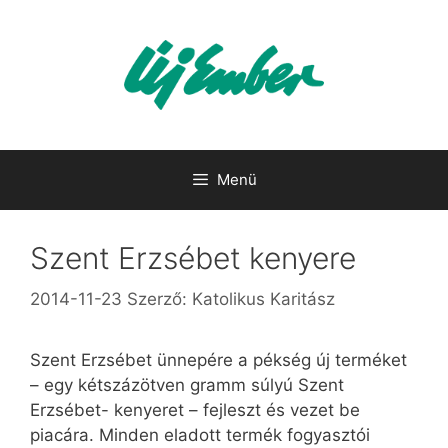
Kilépés
a
tartalomba
Menü
Szent Erzsébet kenyere
2014-11-23
Szerző:
Katolikus Karitász
Szent Erzsébet ünnepére a pékség új terméket
– egy kétszázötven gramm súlyú Szent
Erzsébet- kenyeret – fejleszt és vezet be
piacára. Minden eladott termék fogyasztói