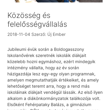
Közösség és
felelősségvállalás
2018-11-04
Szerző:
Új Ember
Jubileumi évük során a Boldogasszony
Iskolanővérek szeretnék iskoláik diákjait
közelebb hozni egymáshoz, ezért mindegyik
intézmény vállalta, hogy az év során
házigazdája lesz egy-egy olyan programnak,
amelyen megmutathatják értékeiket, és amely
lehetőséget teremt arra, hogy a rend más
iskoláinak diákjait vendégül lássák. Az első ilyen
alkalom a diákönkormányzatok találkozója volt.
Elsőként Fehérpataky Balázs, a gimnázium