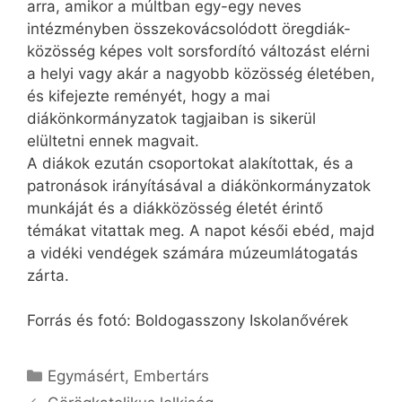
arra, amikor a múltban egy-egy neves
intézményben összekovácsolódott öregdiák-
közösség képes volt sorsfordító változást elérni
a helyi vagy akár a nagyobb közösség életében,
és kifejezte reményét, hogy a mai
diákönkormányzatok tagjaiban is sikerül
elültetni ennek magvait.
A diákok ezután csoportokat alakítottak, és a
patronások irányításával a diákönkormányzatok
munkáját és a diákközösség életét érintő
témákat vitattak meg. A napot késői ebéd, majd
a vidéki vendégek számára múzeumlátogatás
zárta.
Forrás és fotó: Boldogasszony Iskolanővérek
Kategória
Egymásért
,
Embertárs