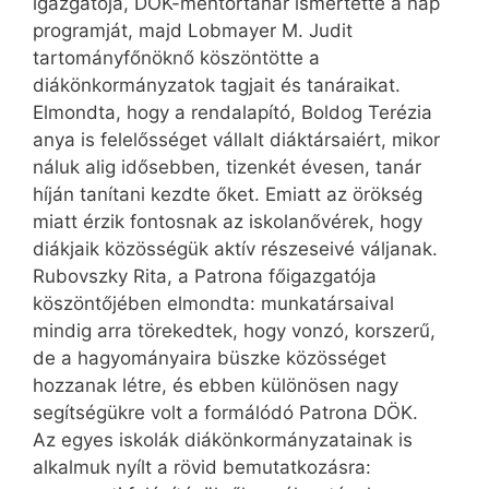
igazgatója, DÖK-mentortanár ismertette a nap
programját, majd Lobmayer M. Judit
tartományfőnöknő köszöntötte a
diákönkormányzatok tagjait és tanáraikat.
Elmondta, hogy a rendalapító, Boldog Terézia
anya is felelősséget vállalt diáktársaiért, mikor
náluk alig idősebben, tizenkét évesen, tanár
híján tanítani kezdte őket. Emiatt az örökség
miatt érzik fontosnak az iskolanővérek, hogy
diákjaik közösségük aktív részeseivé váljanak.
Rubovszky Rita, a Patrona főigazgatója
köszöntőjében elmondta: munkatársaival
mindig arra törekedtek, hogy vonzó, korszerű,
de a hagyományaira büszke közösséget
hozzanak létre, és ebben különösen nagy
segítségükre volt a formálódó Patrona DÖK.
Az egyes iskolák diákönkormányzatainak is
alkalmuk nyílt a rövid bemutatkozásra: