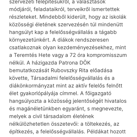
szervezeti felépítésükről, a választások
módjáról, feladataikról, terveikről ismertettek
részleteket. Mindebből kiderült, hogy az iskolák
közösségi életének szervezésén túl mindenütt
hangsúlyt kap a felelősségvállalás a tágabb
környezetünkért. A diákok rendszeresen
csatlakoznak olyan kezdeményezésekhez, mint
a Teremtés Hete vagy a 72 óra kompromisszum
nélkül. A házigazda Patrona DÖK
bemutatkozását Rubovszky Rita előadása
követte, Társadalmi felelősségvállalás és a
diákönkormányzat mint az aktív felelős felnőtt
élet gyakorlópályája címmel. A főigazgató
hangsúlyozta a közösség jelentőségét hivatalos
és magánéletünkben egyaránt, s megnevezte,
melyek a civil társadalom életének
nélkülözhetetlen összetevői: a töltekezés, az
építkezés, a felelősségvállalás. Példákat hozott