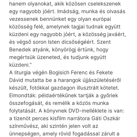
hanem olyanokat, akik közösen cselekszenek
egy nagyobb jóért. Imádság, munka és olvasás
vezessenek bennünket egy olyan európai
közösség felé, amelynek tagjai tudnak együtt
küzdeni egy nagyobb jóért, a közösség javáért,
és végső soron Isten dicsőségéért. Szent
Benedek atyánk, könyörögj értünk, hogy
megértsük üzeneted, és tudjunk együtt
küzdeni.”
A liturgia végén Bogisich Ferenc és Fekete
Dávid mutatta be a harangok újjászületéséről
készült, fotókkal gazdagon illusztrált kötetet.
Elmondták: példaértékűnek tartják a győriek
összefogását, és remélik a közös munka
folytatását. A könyvnek DVD-melléklete is van:
a tizenöt perces kisfilm narrátora Gáti Oszkár
színművész, aki szintén jelen volt az
ünnepségen, amely rövid fogadással zárult a