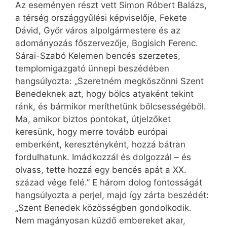
Az eseményen részt vett Simon Róbert ­Balázs,
a térség országgyűlési képviselője, Fekete
Dávid, Győr város alpolgármestere és az
adományozás főszervezője, Bogisich Ferenc.
Sárai-Szabó Kelemen bencés szerzetes,
templomigazgató ünnepi beszédében
hangsúlyozta: „Szeretném megköszönni Szent
Benedeknek azt, hogy bölcs atyaként tekint
ránk, és bármikor meríthetünk bölcsességéből.
Ma, amikor biztos pontokat, útjelzőket
keresünk, hogy merre tovább európai
emberként, keresztényként, hozzá bátran
fordulhatunk. Imádkozzál és dolgozzál – és
olvass, tette hozzá egy bencés apát a XX.
század vége felé.” E három dolog fontosságát
hangsúlyozta a perjel, majd így zárta beszédét:
„Szent Benedek közösségben gondolkodik.
Nem magányosan küzdő embereket akar,