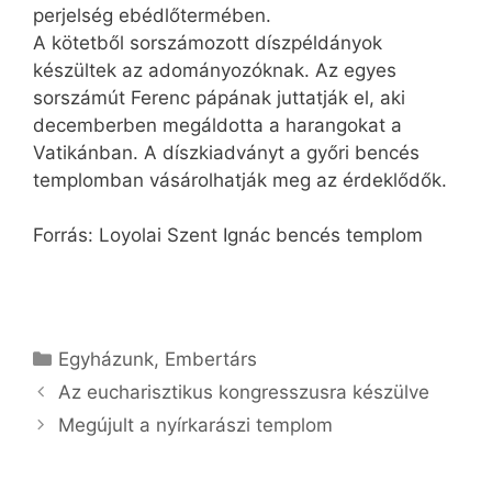
perjelség ebédlőtermében.
A kötetből sorszámozott díszpéldányok
készültek az adományozóknak. Az egyes
sorszámút Ferenc pápának juttatják el, aki
decemberben megáldotta a harangokat a
Vatikánban. A díszkiadványt a győri bencés
templomban vásárolhatják meg az érdeklődők.
Forrás: Loyolai Szent Ignác bencés templom
Kategória
Egyházunk
,
Embertárs
Az eucharisztikus kongresszusra készülve
Megújult a nyírkarászi templom