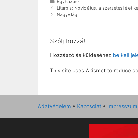
Kategória
Egyházunk
Liturgia: Noviciátus, a szerzetesi élet k
Nagyvilág
Szólj hozzá!
Hozzászólás küldéséhez
be kell je
This site uses Akismet to reduce 
Adatvédelem
•
Kapcsolat
•
Impresszum