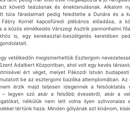
 azt követő teázásnak és énektanulásnak. Alkalom nyí
tt túra fáradalmait pedig feledtette a Dunára és a 
te Fábry Kornél kaposfüredi plébános előadása, a k
 a közös elmélkedés Várszegi Asztrik pannonhalmi főap
khöz is, egy kerekasztal-beszélgetés keretében pe
ondolatait.
 egy vetélkedőn megismerhettük Esztergom nevezetessége
a Szent Adalbert Központban, ahol volt egy kevés társastá
tmisével ért véget, melyet Pákozdi István budapesti
mutatott be az esztergomi bazilika altemplomában. A
nem érzik majd teljesen idegennek a felsőoktatás vil
l – legyen szó akár a felsőbb évesekről, akár a velü
gatókat, nélkülük nem lett volna ilyen színvonalas
ekkel tértünk haza. Minden gólyának azt kívánom, kísérj