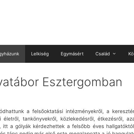
gyházunk
Lelkiség
Egymásért
Család
Kö
lyatábor Esztergomban
ozódhattunk a felsőoktatási intézményekről, a kereszté
 életről, tankönyvekről, közlekedésről, étkezésről, a
 itt a gólyák kérdezhettek a felsőbb éves hallgatóktól
és tánc pedig már első este megalapozta a jó hangulato