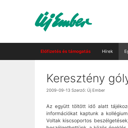
Kilépés
a
tartalomba
Előfizetés és támogatás
Hírek
E
Keresztény gó
2009-09-13
Szerző:
Új Ember
Az együtt töltött idő alatt tájék
információkat kaptunk a kollégiumi
Voltak kiscsoportos beszélgetések,
beszélgethettünk, a közös éneklés 