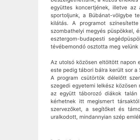
együttes koncertjének, illetve az
sportoljunk, a Búbánat-völgybe te
kilátás. A programot színesítet
szombathelyi megyés püspökkel, és
esztergom-budapesti segédpüspö
tévébemondó osztotta meg velünk g
Az utolsó közösen eltöltött napon
este pedig tábori bálra került sor 
A program csütörtök délelőtt szen
szegedi egyetemi lelkész közösen 
az együtt táborozó diákok talán 
kérhetnek itt megismert társaktó
szervezőket, a segítőket és támo
uralkodott, mindannyian szép emlék