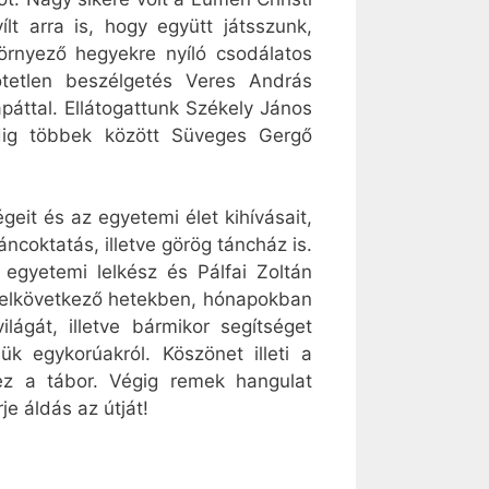
lt arra is, hogy együtt játsszunk,
környező hegyekre nyíló csodálatos
ötetlen beszélgetés Veres András
áttal. Ellátogattunk Székely János
dig többek között Süveges Gergő
it és az egyetemi élet kihívásait,
ncoktatás, illetve görög táncház is.
 egyetemi lelkész és Pálfai Zoltán
z elkövetkező hetekben, hónapokban
ágát, illetve bármikor segítséget
k egykorúakról. Köszönet illeti a
 ez a tábor. Végig remek hangulat
e áldás az útját!