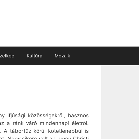
zelkép
Kultúra
Mozaik
ny ifjúsági közösségekről, hasznos
zaz a ránk váró mindennapi életről.
. A tábortűz körül kötetlenebbül is
t. Nagy sikere volt a Lumen Christi