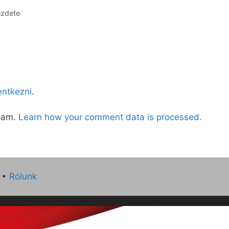
ezdete
lentkezni
.
spam.
Learn how your comment data is processed.
•
Rólunk