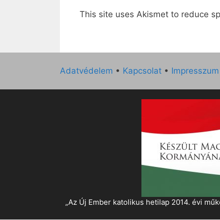
This site uses Akismet to reduce 
Adatvédelem
•
Kapcsolat
•
Impresszum
„Az Új Ember katolikus hetilap 2014. évi 