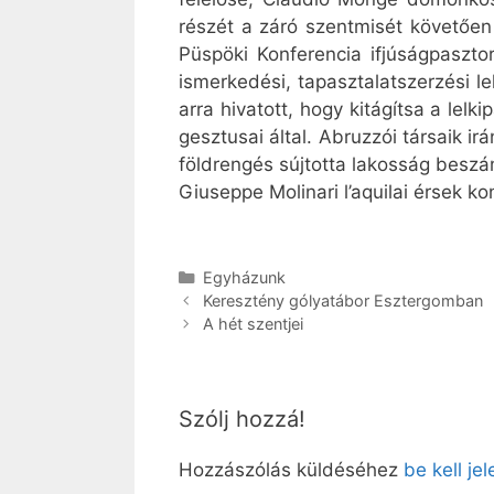
részét a záró szentmisét követően
Püspöki Konferencia ifjúságpaszto
ismerkedési, tapasztalatszerzési le
arra hivatott, hogy kitágítsa a lel
gesztusai által. Abruzzói társaik ir
földrengés sújtotta lakosság beszám
Giuseppe Molinari l’aquilai érsek ko
Kategória
Egyházunk
Keresztény gólyatábor Esztergomban
A hét szentjei
Szólj hozzá!
Hozzászólás küldéséhez
be kell je