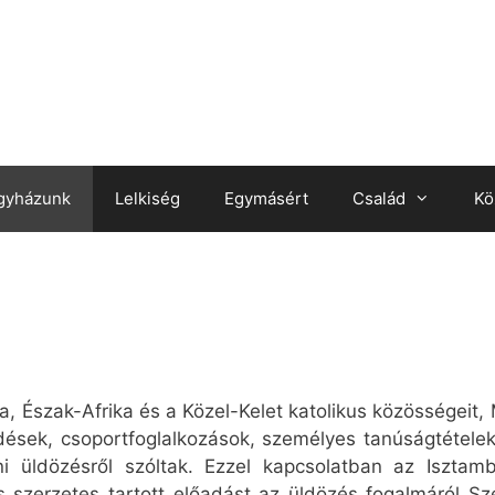
gyházunk
Lelkiség
Egymásért
Család
Kö
a, Észak-Afrika és a Közel-Kelet katolikus közösségeit,
dések, csoportfoglalkozások, személyes tanúságtételek
i üldözésről szóltak. Ezzel kapcsolatban az Isztam
szerzetes tartott előadást az üldözés fogalmáról Sze