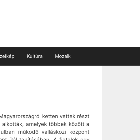
zelkép
Kultúra
Mozaik
 Magyarországról ketten vettek részt
 alkották, amelyek többek között a
bulban működő vallásközi központ
nt Pál tanításában. A fiatalok egy