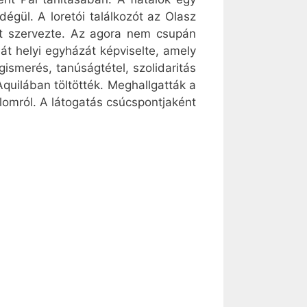
gül. A loretói találkozót az Olasz
ütt szervezte. Az agora nem csupán
ját helyi egyházát képviselte, amely
gismerés, tanúságtétel, szolidaritás
’Aquilában töltötték. Meghallgatták a
alomról. A látogatás csúcspontjaként