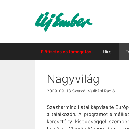
Kilépés
a
tartalomba
Előfizetés és támogatás
Hírek
E
Nagyvilág
2009-09-13
Szerző:
Vatikáni Rádió
Százharminc fiatal képviselte Európ
a találkozón. A programot elmélke
keresztény kisebbséggel szemben
felelőse, Claudio Monge domonkos 