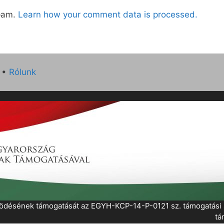
spam.
Learn how your comment data is processed.
•
Rólunk
működésének támogatását az EGYH-KCP-14-P-0121 sz. támogatás
tá