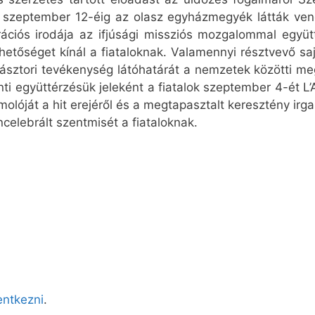
 szeptember 12-éig az olasz egyházmegyék látták vendé
rációs irodája az ifjúsági missziós mozgalommal egy
hetőséget kínál a fiataloknak. Valamennyi résztvevő sa
kipásztori tevékenység látóhatárát a nemzetek közötti me
ánti együttérzésük jeleként a fiatalok szeptember 4-ét L
olóját a hit erejéről és a megtapasztalt keresztény irg
ncelebrált szentmisét a fiataloknak.
lentkezni
.