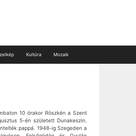
zelkép
Kultúra
Mozaik
ombaton 10 órakor Röszkén a Szent
usztus 5-én született Dunakeszin.
entelték pappá. 1948-ig Szegeden a
jkígyóson, Felsőgödön és Gyulán