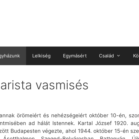
gyházunk
Lelkiség
Egymásért
Család
Kö
iarista vasmisés
, annak örömeiért és nehézségeiért október 10-én, sz
tmisében ad hálát Istennek. Kartal József 1920. aug
zött Budapesten végezte, ahol 1944. október 15-én sz
. Ásotthalmon, Szeged-Belvárosban, Battonyán, Ú