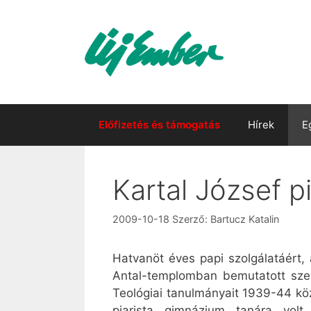
Kilépés
a
tartalomba
Előfizetés és támogatás
Hírek
E
Kartal József p
2009-10-18
Szerző:
Bartucz Katalin
Hatvanöt éves papi szolgálatáért
Antal-templomban bemutatott szen
Teológiai tanulmányait 1939-44 kö
piarista gimnázium tanára volt