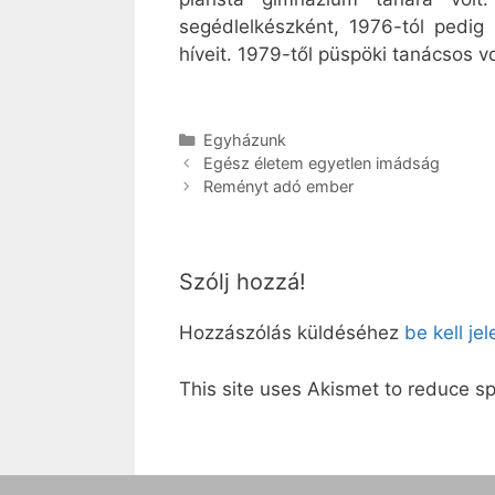
segédlelkészként, 1976-tól pedi
híveit. 1979-től püspöki tanácsos v
Kategória
Egyházunk
Egész életem egyetlen imádság
Reményt adó ember
Szólj hozzá!
Hozzászólás küldéséhez
be kell je
This site uses Akismet to reduce 