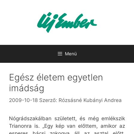
Kilépés
a
tartalomba
Menü
Egész életem egyetlen
imádság
2009-10-18
Szerző:
Rózsásné Kubányi Andrea
Nógrádszakálban született, és még emlékszik
Trianonra is. „Egy kép van előttem, amikor az
esperes bácsi zokogva áll az asztal előtt.