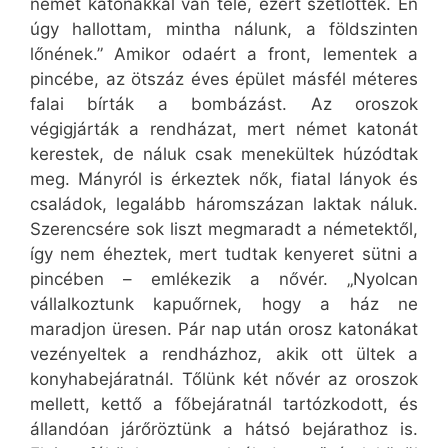
német katonákkal van tele, ezért szétlőtték. Én
úgy hallottam, mintha nálunk, a földszinten
lőnének.” Amikor odaért a front, lementek a
pincébe, az ötszáz éves épület másfél méteres
falai bírták a bombázást. Az oroszok
végigjárták a rendházat, mert német katonát
kerestek, de náluk csak menekültek húzódtak
meg. Mányról is érkeztek nők, fiatal lányok és
családok, legalább háromszázan laktak náluk.
Szerencsére sok liszt megmaradt a németektől,
így nem éheztek, mert tudtak kenyeret sütni a
pincében – emlékezik a nővér. „Nyolcan
vállalkoztunk kapuőrnek, hogy a ház ne
maradjon üresen. Pár nap után orosz katonákat
vezényeltek a rendházhoz, akik ott ültek a
konyhabejáratnál. Tőlünk két nővér az oroszok
mellett, kettő a főbejáratnál tartózkodott, és
állandóan járőröztünk a hátsó bejárathoz is.