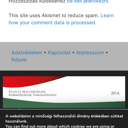
Hozzászólás küldéséhez
be kell jelentkezni
.
This site uses Akismet to reduce spam.
Learn
how your comment data is processed.
Adatvédelem
•
Kapcsolat
•
Impresszum
•
Rólunk
„Az Új Ember katolikus hetilap 2014. évi működésének
A weboldalon a minőségi felhasználói élmény érdekében sütiket
támogatását az EGYH-KCP-14-P-0121 sz. támogatási
használunk.
szerződés keretében 3 000 000 Ft összegben támogatta az
You can find out more about which cookies we are using or