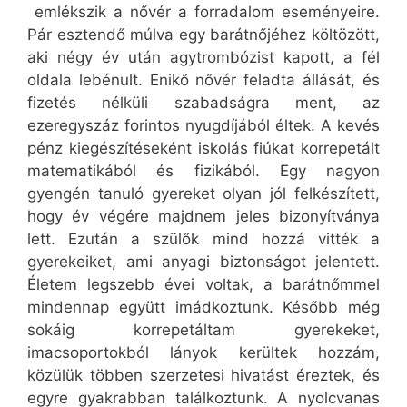
emlékszik a nővér a forradalom eseményeire.
Pár esztendő múlva egy barátnőjéhez költözött,
aki négy év után agytrombózist kapott, a fél
oldala lebénult. Enikő nővér feladta állását, és
fizetés nélküli szabadságra ment, az
ezeregyszáz forintos nyugdíjából éltek. A kevés
pénz kiegészítéseként iskolás fiúkat korrepetált
matematikából és fizikából. Egy nagyon
gyengén tanuló gyereket olyan jól felkészített,
hogy év végére majdnem jeles bizonyítványa
lett. Ezután a szülők mind hozzá vitték a
gyerekeiket, ami anyagi biztonságot jelentett.
Életem legszebb évei voltak, a barátnőmmel
mindennap együtt imádkoztunk. Később még
sokáig korrepetáltam gyerekeket,
imacsoportokból lányok kerültek hozzám,
közülük többen szerzetesi hivatást éreztek, és
egyre gyakrabban találkoztunk. A nyolcvanas