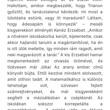
Hallottam, amikor megbeszélik, hogy Trianon
győzött, és tanácstalanul kérdezik: mi most a
túloldalra estünk, vagy itt maradunk? Láttam,
hogy édesapám is könnyezik” – meséli
kisgyerekkori élményét Kenéz Erzsébet. „Amikor
a nővérem iskoláskorba került, kijelentette, csak
akkor hajlandó tanulni a magántanítóval, ha én
is ott ülök mellette, így minden rám ragadt, amit
neki magyarázott a tanár.” A kis Erzsébet hamar
megismerkedett az olvasás örömével, és
tízévesen már Jókai Az arany ember című
könyvét bújta. Ettől kezdve mindent elolvasott,
amit otthon talált. A matematikához is különös
tehetsége volt, szívesen fejtett
számrejtvényeket, és már kisgyerekként
segített a mázsálásban a cséplésnél. Az
iskolában sokszor korrepetálta a