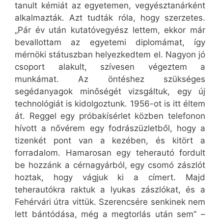
tanult kémiát az egyetemen, vegyésztanárként
alkalmazták. Azt tudták róla, hogy szerzetes.
„Pár év után kutatóvegyész lettem, ekkor már
bevallottam az egyetemi diplomámat, így
mérnöki státuszban helyezkedtem el. Nagyon jó
csoport alakult, szívesen végeztem a
munkámat. Az öntéshez szükséges
segédanyagok minőségét vizsgáltuk, egy új
technológiát is kidolgoztunk. 1956-ot is itt éltem
át. Reggel egy próbakísérlet közben telefonon
hívott a nővérem egy fodrászüzletből, hogy a
tizenkét pont van a kezében, és kitört a
forradalom. Hamarosan egy teherautó fordult
be hozzánk a cérnagyárból, egy csomó zászlót
hoztak, hogy vágjuk ki a címert. Majd
teherautókra raktuk a lyukas zászlókat, és a
Fehérvári útra vittük. Szerencsére senkinek nem
lett bántódása, még a megtorlás után sem” –