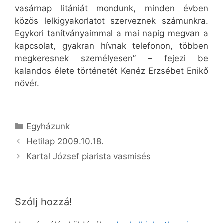
vasárnap litániát mondunk, minden évben
közös lelkigyakorlatot szerveznek számunkra.
Egykori tanítványaimmal a mai napig megvan a
kapcsolat, gyakran hívnak telefonon, többen
megkeresnek személyesen” – fejezi be
kalandos élete történetét Kenéz Erzsébet Enikő
nővér.
Kategória
Egyházunk
Hetilap 2009.10.18.
Kartal József piarista vasmisés
Szólj hozzá!