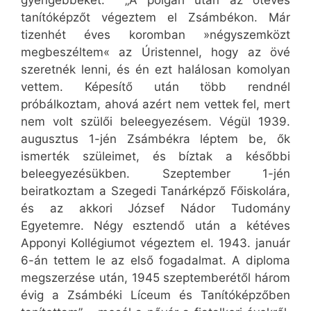
gyengébbeket. „A polgári után az ötéves
tanítóképzőt végeztem el Zsámbékon. Már
tizenhét éves koromban »négyszemközt
megbeszéltem« az Úristennel, hogy az övé
szeretnék lenni, és én ezt halálosan komolyan
vettem. Képesítő után több rendnél
próbálkoztam, ahová azért nem vettek fel, mert
nem volt szülői beleegyezésem. Végül 1939.
augusztus 1-jén Zsámbékra léptem be, ők
ismerték szüleimet, és bíztak a későbbi
beleegyezésükben. Szeptember 1-jén
beiratkoztam a Szegedi Tanárképző Főiskolára,
és az akkori József Nádor Tudomány
Egyetemre. Négy esztendő után a kétéves
Apponyi Kollégiumot végeztem el. 1943. január
6-án tettem le az első fogadalmat. A diploma
megszerzése után, 1945 szeptemberétől három
évig a Zsámbéki Líceum és Tanítóképzőben