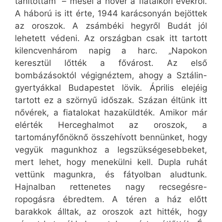
tanítottam” – mesél a nővér a fiatalkori évekről.
A háború is itt érte, 1944 karácsonyán bejöttek
az oroszok. A zsámbéki hegyről Budát jól
lehetett védeni. Az országban csak itt tartott
kilencvenhárom napig a harc. „Napokon
keresztül lőtték a fővárost. Az első
bombázásoktól végignéztem, ahogy a Sztálin-
gyertyákkal Budapestet lövik. Április elejéig
tartott ez a szörnyű időszak. Százan éltünk itt
nővérek, a fiatalokat hazaküldték. Amikor már
elérték Herceghalmot az oroszok, a
tartományfőnöknő összehívott bennünket, hogy
vegyük magunkhoz a legszükségesebbeket,
mert lehet, hogy menekülni kell. Dupla ruhát
vettünk magunkra, és fátyolban aludtunk.
Hajnalban rettenetes nagy recsegésre-
ropogásra ébredtem. A téren a ház előtt
barakkok álltak, az oroszok azt hitték, hogy