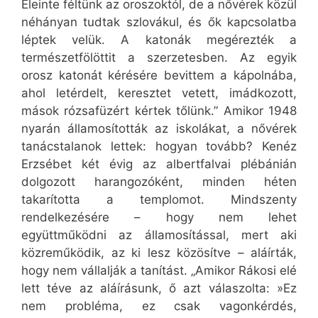
Eleinte féltünk az oroszoktól, de a nővérek közül
néhányan tudtak szlovákul, és ők kapcsolatba
léptek velük. A katonák megérezték a
természetfölöttit a szerzetesben. Az egyik
orosz katonát kérésére bevittem a kápolnába,
ahol letérdelt, keresztet vetett, imádkozott,
mások rózsafüzért kértek tőlünk.” Amikor 1948
nyarán államosították az iskolákat, a nővérek
tanácstalanok lettek: hogyan tovább? Kenéz
Erzsébet két évig az albertfalvai plébánián
dolgozott harangozóként, minden héten
takarította a templomot. Mindszenty
rendelkezésére – hogy nem lehet
együttműködni az államosítással, mert aki
közreműködik, az ki lesz közösítve – aláírták,
hogy nem vállalják a tanítást. „Amikor Rákosi elé
lett téve az aláírásunk, ő azt válaszolta: »Ez
nem probléma, ez csak vagonkérdés,