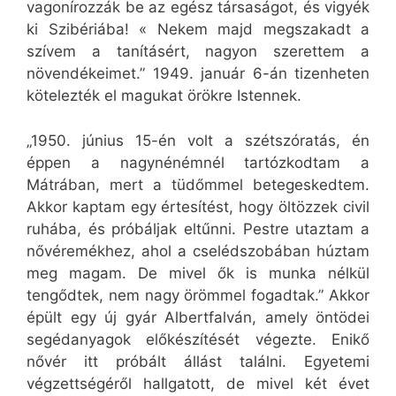
vagonírozzák be az egész társaságot, és vigyék
ki Szibériába! « Nekem majd megszakadt a
szívem a tanításért, nagyon szerettem a
növendékeimet.” 1949. január 6-án tizenheten
kötelezték el magukat örökre Istennek.
„1950. június 15-én volt a szétszóratás, én
éppen a nagynénémnél tartózkodtam a
Mátrában, mert a tüdőmmel betegeskedtem.
Akkor kaptam egy értesítést, hogy öltözzek civil
ruhába, és próbáljak eltűnni. Pestre utaztam a
nővéremékhez, ahol a cselédszobában húztam
meg magam. De mivel ők is munka nélkül
tengődtek, nem nagy örömmel fogadtak.” Akkor
épült egy új gyár Albertfalván, amely öntödei
segédanyagok előkészítését végezte. Enikő
nővér itt próbált állást találni. Egyetemi
végzettségéről hallgatott, de mivel két évet