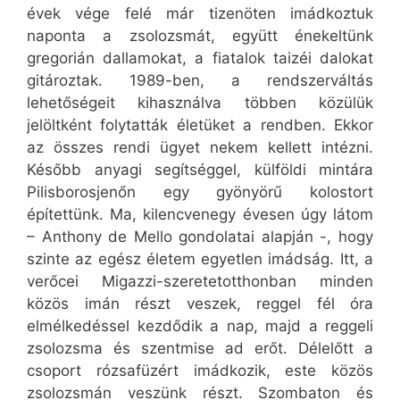
évek vége felé már tizenöten imádkoztuk
naponta a zsolozsmát, együtt énekeltünk
gregorián dallamokat, a fiatalok taizéi dalokat
gitároztak. 1989-ben, a rendszerváltás
lehetőségeit kihasználva többen közülük
jelöltként folytatták életüket a rendben. Ekkor
az összes rendi ügyet nekem kellett intézni.
Később anyagi segítséggel, külföldi mintára
Pilisborosjenőn egy gyönyörű kolostort
építettünk. Ma, kilencvenegy évesen úgy látom
– Anthony de Mello gondolatai alapján -, hogy
szinte az egész életem egyetlen imádság. Itt, a
verőcei Migazzi-szeretetotthonban minden
közös imán részt veszek, reggel fél óra
elmélkedéssel kezdődik a nap, majd a reggeli
zsolozsma és szentmise ad erőt. Délelőtt a
csoport rózsafüzért imádkozik, este közös
zsolozsmán veszünk részt. Szombaton és