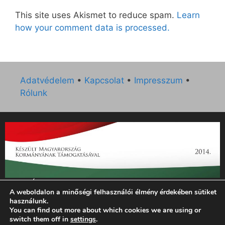
This site uses Akismet to reduce spam.
Learn
how your comment data is processed.
Adatvédelem
•
Kapcsolat
•
Impresszum
•
Rólunk
„Az Új Ember katolikus hetilap 2014. évi működésének
A weboldalon a minőségi felhasználói élmény érdekében sütiket
támogatását az EGYH-KCP-14-P-0121 sz. támogatási
használunk.
szerződés keretében 3 000 000 Ft összegben támogatta az
You can find out more about which cookies we are using or
Emberi Erőforrások Minisztériuma.”
switch them off in
settings
.