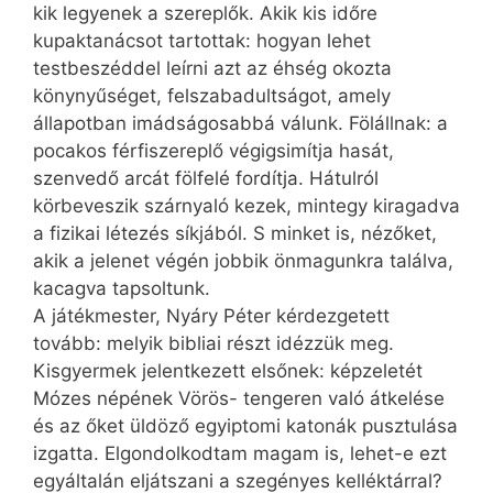
kik legyenek a szereplők. Akik kis időre
kupaktanácsot tartottak: hogyan lehet
testbeszéddel leírni azt az éhség okozta
könynyűséget, felszabadultságot, amely
állapotban imádságosabbá válunk. Fölállnak: a
pocakos férfiszereplő végigsimítja hasát,
szenvedő arcát fölfelé fordítja. Hátulról
körbeveszik szárnyaló kezek, mintegy kiragadva
a fizikai létezés síkjából. S minket is, nézőket,
akik a jelenet végén jobbik önmagunkra találva,
kacagva tapsoltunk.
A játékmester, Nyáry Péter kérdezgetett
tovább: melyik bibliai részt idézzük meg.
Kisgyermek jelentkezett elsőnek: képzeletét
Mózes népének Vörös- tengeren való átkelése
és az őket üldöző egyiptomi katonák pusztulása
izgatta. Elgondolkodtam magam is, lehet-e ezt
egyáltalán eljátszani a szegényes kelléktárral?