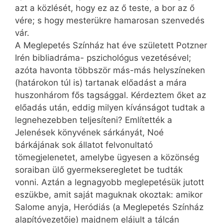
azt a közlését, hogy ez az ő teste, a bor az ő
vére; s hogy mesterükre hamarosan szenvedés
vár.
A Meglepetés Színház hat éve született Potzner
Irén bibliadráma- pszichológus vezetésével;
azóta havonta többször más-más helyszíneken
(határokon túl is) tartanak előadást a mára
huszonhárom fős tagsággal. Kérdeztem őket az
előadás után, eddig milyen kívánságot tudtak a
legnehezebben teljesíteni? Említették a
Jelenések könyvének sárkányát, Noé
bárkájának sok állatot felvonultató
tömegjelenetet, amelybe ügyesen a közönség
soraiban ülő gyermekseregletet be tudták
vonni. Aztán a legnagyobb meglepetésük jutott
eszükbe, amit saját maguknak okoztak: amikor
Salome anyja, Heródiás (a Meglepetés Színház
alapítóvezetője) majdnem elájult a tálcán