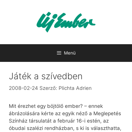
Kilépés
a
tartalomba
Menü
Játék a szívedben
2008-02-24
Szerző:
Plichta Adrien
Mit érezhet egy böjtölő ember? – ennek
ábrázolására kérte az egyik néző a Meglepetés
Színház társulatát a február 16-i estén, az
óbudai szalézi rendházban, s ki is választhatta,