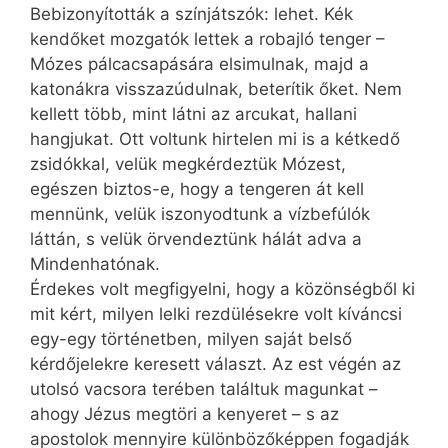
Bebizonyították a színjátszók: lehet. Kék
kendőket mozgatók lettek a robajló tenger –
Mózes pálcacsapására elsimulnak, majd a
katonákra visszazúdulnak, beterítik őket. Nem
kellett több, mint látni az arcukat, hallani
hangjukat. Ott voltunk hirtelen mi is a kétkedő
zsidókkal, velük megkérdeztük Mózest,
egészen biztos-e, hogy a tengeren át kell
mennünk, velük iszonyodtunk a vízbefúlók
láttán, s velük örvendeztünk hálát adva a
Mindenhatónak.
Érdekes volt megfigyelni, hogy a közönségből ki
mit kért, milyen lelki rezdülésekre volt kíváncsi
egy-egy történetben, milyen saját belső
kérdőjelekre keresett választ. Az est végén az
utolsó vacsora terében találtuk magunkat –
ahogy Jézus megtöri a kenyeret – s az
apostolok mennyire különbözőképpen fogadják