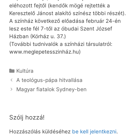
eléhozott fejtől (kendők mögé rejtették a
Keresztelő Jánost alakító színész többi részét).
A színház következő előadása február 24-én
lesz este fél 7-től az óbudai Szent József
Házban (Kórház u. 37.)
(További tudnivalók a színházi társulatról:
www.meglepetesszinház.hu)
Kategória
Kultúra
A teológus-pápa hitvallása
Magyar fiatalok Sydney-ben
Szólj hozzá!
Hozzászólás küldéséhez
be kell jelentkezni
.