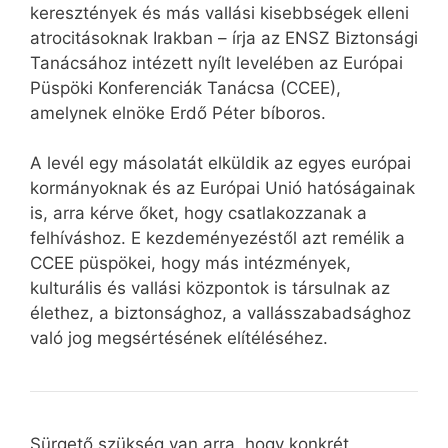
keresztények és más vallási kisebbségek elleni
atrocitásoknak Irakban – írja az ENSZ Biztonsági
Tanácsához intézett nyílt levelében az Európai
Püspöki Konferenciák Tanácsa (CCEE),
amelynek elnöke Erdő Péter bíboros.
A levél egy másolatát elküldik az egyes európai
kormányoknak és az Európai Unió hatóságainak
is, arra kérve őket, hogy csatlakozzanak a
felhíváshoz. E kezdeményezéstől azt remélik a
CCEE püspökei, hogy más intézmények,
kulturális és vallási központok is társulnak az
élethez, a biztonsághoz, a vallásszabadsághoz
való jog megsértésének elítéléséhez.
Sürgető szükség van arra, hogy konkrét