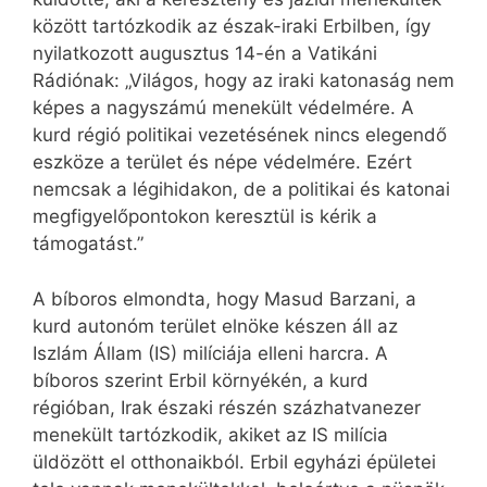
között tartózkodik az észak-iraki Erbilben, így
nyilatkozott augusztus 14-én a Vatikáni
Rádiónak: „Világos, hogy az iraki katonaság nem
képes a nagyszámú menekült védelmére. A
kurd régió politikai vezetésének nincs elegendő
eszköze a terület és népe védelmére. Ezért
nemcsak a légihidakon, de a politikai és katonai
megfigyelőpontokon keresztül is kérik a
támogatást.”
A bíboros elmondta, hogy Masud Barzani, a
kurd autonóm terület elnöke készen áll az
Iszlám Állam (IS) milíciája elleni harcra. A
bíboros szerint Erbil környékén, a kurd
régióban, Irak északi részén százhatvanezer
menekült tartózkodik, akiket az IS milícia
üldözött el otthonaikból. Erbil egyházi épületei