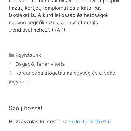
tele vannak menekültekkel, beleértve a püspök
házát, kertjét, templomát és a katolikus
iskolákat is. A kurd lakosság és hatóságok
nagyon segítőkészek, a helyzet mégis
„rendkívül nehéz”. (KAP)
Kategória
Egyházunk
Dagadó, fehér vitorla
Koreai pápalátogatás az egység és a béke
jegyében
Szólj hozzá!
Hozzászólás küldéséhez
be kell jelentkezni
.