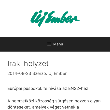
Kilépés
a
tartalomba
Menü
Iraki helyzet
2014-08-23
Szerző:
Új Ember
Európai püspökök felhívása az ENSZ-hez
A nemzetközi közösség sürgősen hozzon olyan
döntéseket, amelyek véget vetnek a