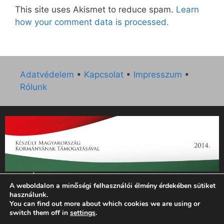
This site uses Akismet to reduce spam.
Learn
how your comment data is processed.
Adatvédelem
•
Kapcsolat
•
Impresszum
•
Rólunk
„Az Új Ember katolikus hetilap 2014. évi működésének
A weboldalon a minőségi felhasználói élmény érdekében sütiket
támogatását az EGYH-KCP-14-P-0121 sz. támogatási
használunk.
szerződés keretében 3 000 000 Ft összegben támogatta az
You can find out more about which cookies we are using or
Emberi Erőforrások Minisztériuma.”
switch them off in
settings
.