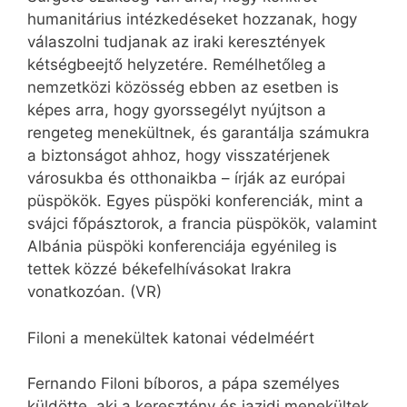
humanitárius intézkedéseket hozzanak, hogy
válaszolni tudjanak az iraki keresztények
kétségbeejtő helyzetére. Remélhetőleg a
nemzetközi közösség ebben az esetben is
képes arra, hogy gyorssegélyt nyújtson a
rengeteg menekültnek, és garantálja számukra
a biztonságot ahhoz, hogy visszatérjenek
városukba és otthonaikba – írják az európai
püspökök. Egyes püspöki konferenciák, mint a
svájci főpásztorok, a francia püspökök, valamint
Albánia püspöki konferenciája egyénileg is
tettek közzé békefelhívásokat Irakra
vonatkozóan. (VR)
Filoni a menekültek katonai védelméért
Fernando Filoni bíboros, a pápa személyes
küldötte, aki a keresztény és jazidi menekültek