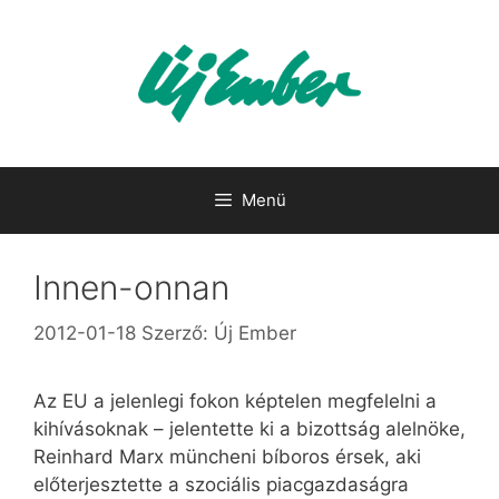
Kilépés
a
tartalomba
Menü
Innen-onnan
2012-01-18
Szerző:
Új Ember
Az EU a jelenlegi fokon képtelen megfelelni a
kihívásoknak – jelentette ki a bizottság alelnöke,
Reinhard Marx müncheni bíboros érsek, aki
előterjesztette a szociális piacgazdaságra