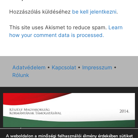
Hozzászólás küldéséhez
be kell jelentkezni
.
This site uses Akismet to reduce spam.
Learn
how your comment data is processed.
Adatvédelem
•
Kapcsolat
•
Impresszum
•
Rólunk
„Az Új Ember katolikus hetilap 2014. évi működésének
A weboldalon a minőségi felhasználói élmény érdekében sütiket
támogatását az EGYH-KCP-14-P-0121 sz. támogatási