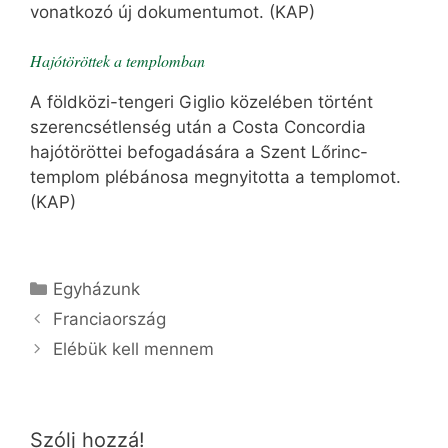
vonatkozó új dokumentumot. (KAP)
Hajótöröttek a templomban
A földközi-tengeri Giglio közelében történt
szerencsétlenség után a Costa Concordia
hajótöröttei befogadására a Szent Lőrinc-
templom plébánosa megnyitotta a templomot.
(KAP)
Kategória
Egyházunk
Franciaország
Elébük kell mennem
Szólj hozzá!