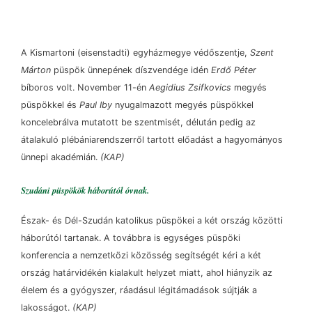
A Kismartoni (eisenstadti) egyházmegye védőszentje,
Szent
Márton
püspök ünnepének díszvendége idén
Erdő Péter
bíboros volt. November 11-én
Aegidius Zsifkovics
megyés
püspökkel és
Paul Iby
nyugalmazott megyés püspökkel
koncelebrálva mutatott be szentmisét, délután pedig az
átalakuló plébániarendszerről tartott előadást a hagyományos
ünnepi akadémián.
(KAP)
Szudáni püspökök háborútól óvnak.
Észak- és Dél-Szudán katolikus püspökei a két ország közötti
háborútól tartanak. A továbbra is egységes püspöki
konferencia a nemzetközi közösség segítségét kéri a két
ország határvidékén kialakult helyzet miatt, ahol hiányzik az
élelem és a gyógyszer, ráadásul légitámadások sújtják a
lakosságot.
(KAP)