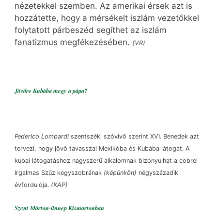
nézetekkel szemben. Az amerikai érsek azt is
hozzátette, hogy a mérsékelt iszlám vezetőkkel
folytatott párbeszéd segíthet az iszlám
fanatizmus megfékezésében.
(VR)
Jövőre Kubába megy a pápa?
Federico Lombardi
szentszéki szóvivő szerint XVI. Benedek azt
tervezi, hogy jövő tavasszal Mexikóba és Kubába látogat. A
kubai látogatáshoz nagyszerű alkalomnak bizonyulhat a cobrei
Irgalmas Szűz kegyszobrának
(képünkön)
négyszázadik
évfordulója.
(KAP)
Szent Márton-ünnep Kismartonban