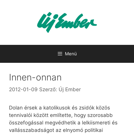
Kilépés
a
tartalomba
Menü
Innen-onnan
2012-01-09
Szerző:
Új Ember
Dolan érsek a katolikusok és zsidók közös
tennivalói között említette, hogy szorosabb
összefogással megvédhetik a lelkiismereti és
vallásszabadságot az elnyomó politikai