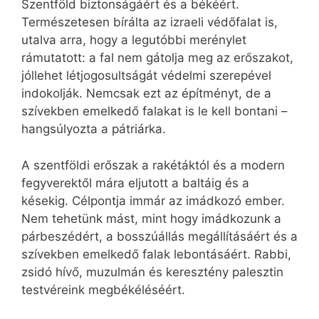
Szentföld biztonságáért és a békéért.
Természetesen bírálta az izraeli védőfalat is,
utalva arra, hogy a legutóbbi merénylet
rámutatott: a fal nem gátolja meg az erőszakot,
jóllehet létjogosultságát védelmi szerepével
indokolják. Nemcsak ezt az építményt, de a
szívekben emelkedő falakat is le kell bontani –
hangsúlyozta a pátriárka.
A szentföldi erőszak a rakétáktól és a modern
fegyverektől mára eljutott a baltáig és a
késekig. Célpontja immár az imádkozó ember.
Nem tehetünk mást, mint hogy imádkozunk a
párbeszédért, a bosszúállás megállításáért és a
szívekben emelkedő falak lebontásáért. Rabbi,
zsidó hívő, muzulmán és keresztény palesztin
testvéreink megbékéléséért.