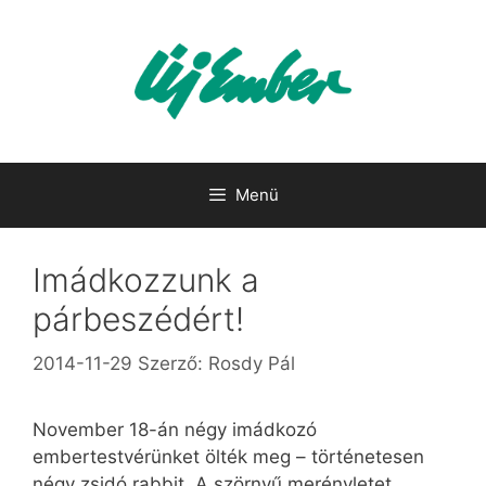
Kilépés
a
tartalomba
Menü
Imádkozzunk a
párbeszédért!
2014-11-29
Szerző:
Rosdy Pál
November 18-án négy imádkozó
embertestvérünket ölték meg – történetesen
négy zsidó rabbit. A szörnyű merényletet