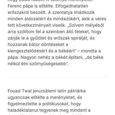
Ferenc pápa is elítélte. Elfogadhatatlan
erőszakról beszélt. A szentatya imádkozik
minden áldozatért és mindazokért, akik a véres
tett következményeit viselik. „Szívem mélyéből
arra szólítom fel a szemben álló feleket, hogy
zárják le a gyűlölet és erőszak spirálját, és
hozzanak bátor döntéseket a
kiengesztelődésért és a békéért” – mondta a
pápa. Nagyon nehéz a békét építeni, „de béke
nélkül élni szörnyűségesebb”.
Fouad Twal jeruzsálemi latin pátriárka
ugyancsak elítélte a merényletet, és
figyelmeztette a politikusokat, hogy
haladéktalanul tegyenek meg mindent a