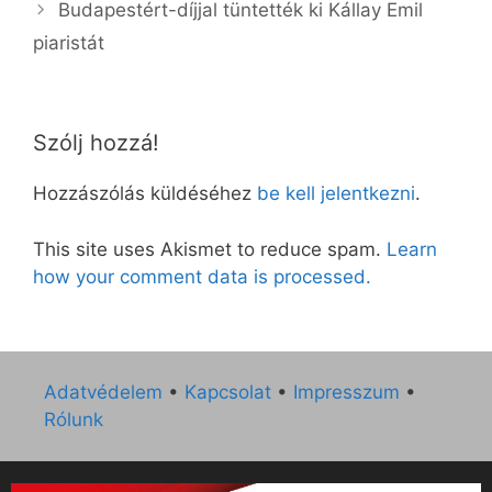
Budapestért-díjjal tüntették ki Kállay Emil
piaristát
Szólj hozzá!
Hozzászólás küldéséhez
be kell jelentkezni
.
This site uses Akismet to reduce spam.
Learn
how your comment data is processed.
Adatvédelem
•
Kapcsolat
•
Impresszum
•
Rólunk