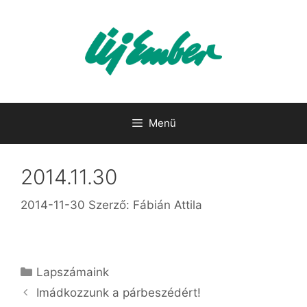
Kilépés
a
tartalomba
Menü
2014.11.30
2014-11-30
Szerző:
Fábián Attila
Kategória
Lapszámaink
Imádkozzunk a párbeszédért!