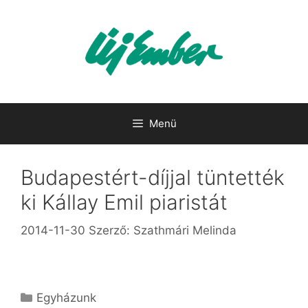
Kilépés
a
tartalomba
Menü
Budapestért-díjjal tüntették
ki Kállay Emil piaristát
2014-11-30
Szerző:
Szathmári Melinda
Kategória
Egyházunk