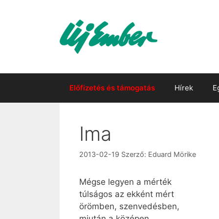
Kilépés
a
tartalomba
Előfizetés és támogatás
Hírek
E
Ima
2013-02-19
Szerző:
Eduard Mörike
Mégse legyen a mérték
túlságos az ekként mért
örömben, szenvedésben,
miután a középen