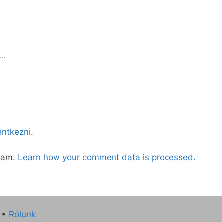
e…
lentkezni
.
spam.
Learn how your comment data is processed.
•
Rólunk