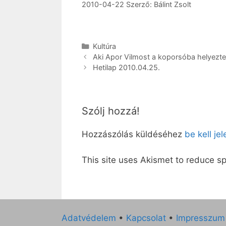
2010-04-22
Szerző:
Bálint Zsolt
Kategória
Kultúra
Aki Apor Vilmost a koporsóba helyezt
Hetilap 2010.04.25.
Szólj hozzá!
Hozzászólás küldéséhez
be kell je
This site uses Akismet to reduce 
Adatvédelem
•
Kapcsolat
•
Impresszum