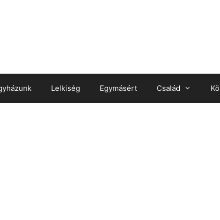
gyházunk
Lelkiség
Egymásért
Család
Kö